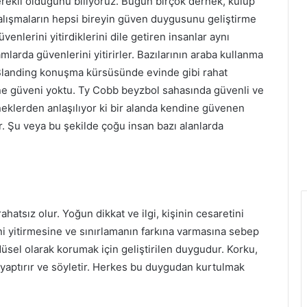
rekli olduğunu biliyoruz. Bugün birçok dernek, kulüp
alışmaların hepsi bireyin güven duygusunu geliştirme
enlerini yitirdiklerini dile getiren insanlar aynı
mlarda güvenlerini yitirirler. Bazılarının araba kullanma
Blanding konuşma kürsüsünde evinde gibi rahat
e güveni yoktu. Ty Cobb beyzbol sahasında güvenli ve
klerden anlaşılıyor ki bir alanda kendine güvenen
. Şu veya bu şekilde çoğu insan bazı alanlarda
ahatsız olur. Yoğun dikkat ve ilgi, kişinin cesaretini
ni yitirmesine ve sınırlamanın farkına varmasına sebep
düsel olarak korumak için geliştirilen duygudur. Korku,
aptırır ve söyletir. Herkes bu duygudan kurtulmak