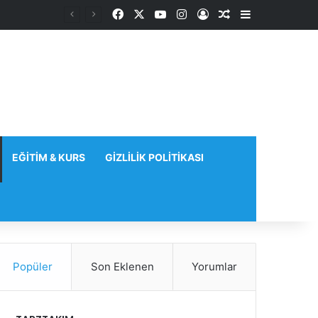
Facebook
X
YouTube
Instagram
Kayıt Ol
Rastgele Makale
Kenar Bölme
EĞITIM & KURS
GIZLILIK POLITIKASI
Popüler
Son Eklenen
Yorumlar