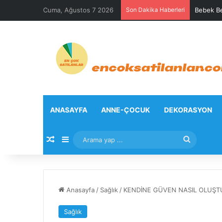
Cuma, Ağustos 7 2026
Son Dakika Haberleri
Bebek Be
ANASAYFA
ANNE-ÇOCUK
DEKORASYON
Rastgele Makale
Kenar Bölmesi
Arama
yap
...
Anasayfa
/
Sağlık
/
KENDİNE GÜVEN NASIL OLUŞ
Sağlık