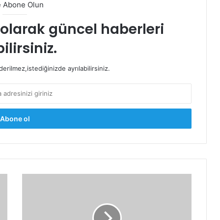
e Abone Olun
t olarak güncel haberleri
ilirsiniz.
rilmez,istediğinizde ayrılabilirsiniz.
Yüz
yogası
maliyet
gerektirmez