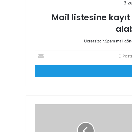
Biz
Mail listesine kayı
alab
Ücretsizdir.Spam mail gönde
E-
Posta
adresinizi
giriniz
Baskılı
Jean
Pantolonlar
Nasıl
Seçilmelidir?