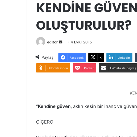
KENDİNE GÜVEN
OLUŞTURULUR?
Bir
editör
4 Eylül 2015
e-
posta
Paylaş
Facebook
X
LinkedIn
göndermek
Odnoklassniki
Pocket
E-Posta ile paylaş
KE
“
Kendine güven
, aklın kesin bir inanç ve güven
ÇİÇERO