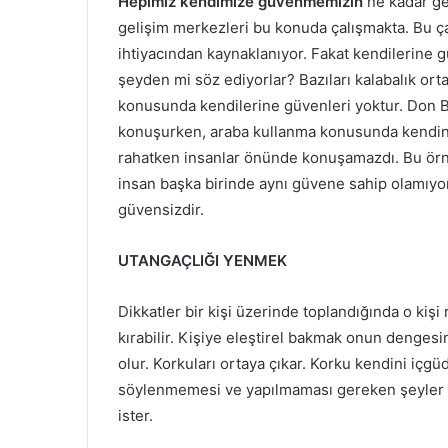
Hepimiz kendimize güvenmemizin
ne kadar ge
gelişim merkezleri bu konuda çalışmakta. Bu ç
ihtiyacından kaynaklanıyor. Fakat kendilerine güv
şeyden mi söz ediyorlar? Bazıları kalabalık orta
konusunda kendilerine güvenleri yoktur. Don 
konuşurken, araba kullanma konusunda kendin
rahatken insanlar önünde konuşamazdı. Bu örne
insan başka birinde aynı güvene sahip olamıyor
güvensizdir.
UTANGAÇLIĞI YENMEK
Dikkatler bir kişi üzerinde toplandığında o kişi r
kırabilir. Kişiye eleştirel bakmak onun dengesi
olur. Korkuları ortaya çıkar. Korku kendini içgü
söylenmemesi ve yapılmaması gereken şeyler y
ister.