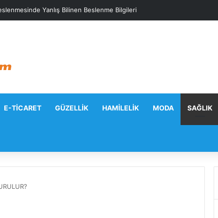
slenmesinde Yanlış Bilinen Beslenme Bilgileri
E-TICARET
GÜZELLIK
HAMILELIK
MODA
SAĞLIK
TURULUR?