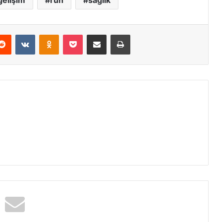
gelişim
ruh
sağlık
erest
Reddit
VKontakte
Odnoklassniki
Pocket
E-Posta ile paylaş
Yazdır