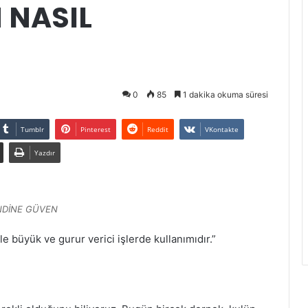
 NASIL
0
85
1 dakika okuma süresi
Tumblr
Pinterest
Reddit
VKontakte
Yazdır
NDİNE GÜVEN
le büyük ve gurur verici işlerde kullanımıdır.”