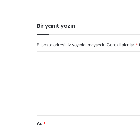
Bir yanıt yazın
E-posta adresiniz yayınlanmayacak.
Gerekli alanlar
*
i
Y
o
r
u
m
*
Ad
*