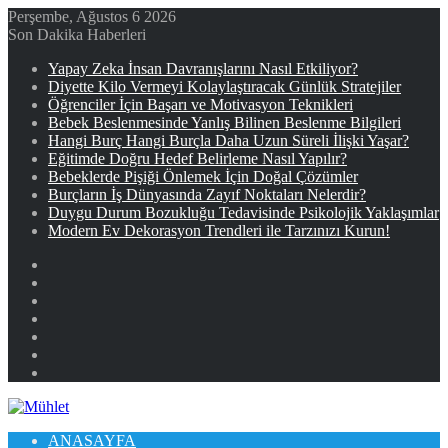
Perşembe, Ağustos 6 2026
Son Dakika Haberleri
Yapay Zeka İnsan Davranışlarını Nasıl Etkiliyor?
Diyette Kilo Vermeyi Kolaylaştıracak Günlük Stratejiler
Öğrenciler İçin Başarı ve Motivasyon Teknikleri
Bebek Beslenmesinde Yanlış Bilinen Beslenme Bilgileri
Hangi Burç Hangi Burçla Daha Uzun Süreli İlişki Yaşar?
Eğitimde Doğru Hedef Belirleme Nasıl Yapılır?
Bebeklerde Pişiği Önlemek İçin Doğal Çözümler
Burçların İş Dünyasında Zayıf Noktaları Nelerdir?
Duygu Durum Bozukluğu Tedavisinde Psikolojik Yaklaşımlar
Modern Ev Dekorasyon Trendleri ile Tarzınızı Kurun!
Facebook
X
YouTube
Instagram
Kayıt
Ol
Rastgele
Makale
Kenar
Bölmesi
ANASAYFA