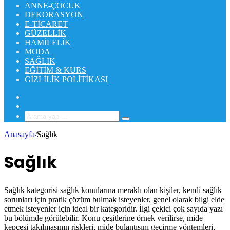
ANNE-ÇOCUK
DEKORASYON
E-TICARET
GÜZELLIK
HAMILELIK
MODA
SAĞLIK
EĞITIM & KURS
GIZLILIK POLITIKASI
Rastgele
Makale
Kenar
Bölmesi
Arama
yap
Anasayfa
/
Sağlık
...
Sağlık
Sağlık kategorisi sağlık konularına meraklı olan kişiler, kendi sağlık
sorunları için pratik çözüm bulmak isteyenler, genel olarak bilgi elde
etmek isteyenler için ideal bir kategoridir. İlgi çekici çok sayıda yazı
bu bölümde görülebilir. Konu çeşitlerine örnek verilirse, mide
kepçesi takılmasının riskleri, mide bulantısını geçirme yöntemleri,