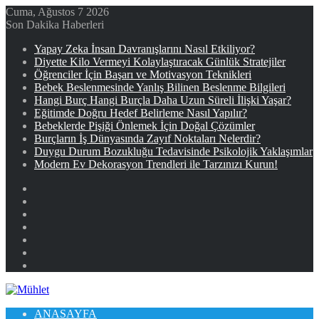
Cuma, Ağustos 7 2026
Son Dakika Haberleri
Yapay Zeka İnsan Davranışlarını Nasıl Etkiliyor?
Diyette Kilo Vermeyi Kolaylaştıracak Günlük Stratejiler
Öğrenciler İçin Başarı ve Motivasyon Teknikleri
Bebek Beslenmesinde Yanlış Bilinen Beslenme Bilgileri
Hangi Burç Hangi Burçla Daha Uzun Süreli İlişki Yaşar?
Eğitimde Doğru Hedef Belirleme Nasıl Yapılır?
Bebeklerde Pişiği Önlemek İçin Doğal Çözümler
Burçların İş Dünyasında Zayıf Noktaları Nelerdir?
Duygu Durum Bozukluğu Tedavisinde Psikolojik Yaklaşımlar
Modern Ev Dekorasyon Trendleri ile Tarzınızı Kurun!
Facebook
X
YouTube
Instagram
Kayıt
Ol
Rastgele
Makale
Kenar
Bölmesi
ANASAYFA