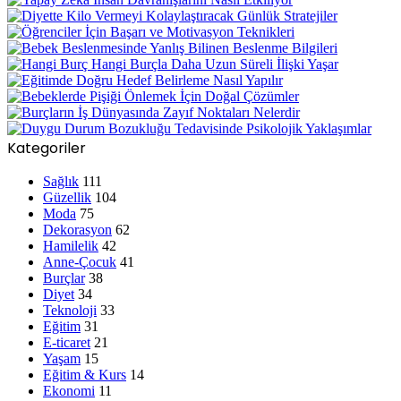
Kategoriler
Sağlık
111
Güzellik
104
Moda
75
Dekorasyon
62
Hamilelik
42
Anne-Çocuk
41
Burçlar
38
Diyet
34
Teknoloji
33
Eğitim
31
E-ticaret
21
Yaşam
15
Eğitim & Kurs
14
Ekonomi
11