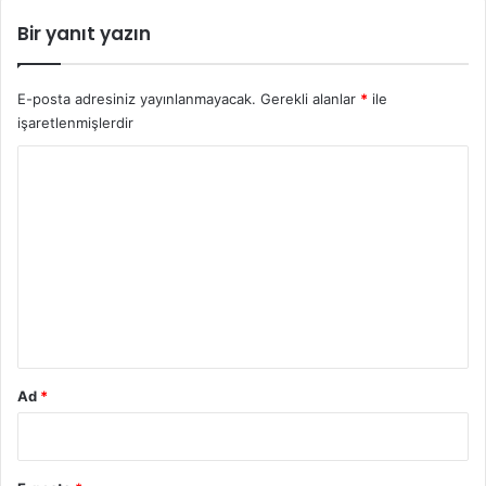
Bir yanıt yazın
E-posta adresiniz yayınlanmayacak.
Gerekli alanlar
*
ile
işaretlenmişlerdir
Y
o
r
u
m
*
Ad
*