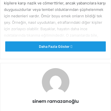
kişilere karşı nazik ve cömerttirler, ancak yabancılara karşı
duygusuzdurlar veya tembel olduklarından şüphelenmek
için nedenleri vardır. Ömür boyu emek onların bildiği tek
şey. Örneğin, nasıl uyudukları, etraflarındaki diğer kişiler
için zorlayıcı olabilir. Başaklar, hayatın daha ince
noktalarında tıkanma eğilimindedir. O zamanlarda bile,
yaptıkları işin tesadüfi olaylardan ibaret olduğuna inanmayı
Daha Fazla Göster
reddederler. Başaklar sınırları nasıl oluşturacaklarını
bilirler ve genellikle başkalarının onlardan faydalanmasına
izin vermezler. Yakınlıktan rahatsız oldukları için uzak ve
yaklaşılmaz görünürler.
Başak Burcu Fiziksel Özellikleri
Başak burcu
tipik olarak uzun, zayıf uzuvlara ve soluk,
beyaz veya koyu kahverengi bir tene sahiptir. Saçları
sinem ramazanoğlu
genellikle uzun ve kahverengidir. Saçlarının iyi durumda
olduğunu söyleyebiliriz. Karizması benzersizdir.