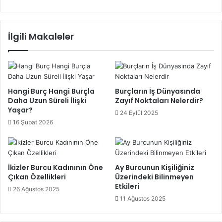
zekâsı, keskin bakışlarından hemen belli oluyor. Çok fazla
çaba ve zaman harcamaya istekli olmasına rağmen, bunun
çok fazla olduğunu anlayabilir. Övgülerini söylediğini asla
İlgili Makaleler
duymazsınız. Bir Başak’ın soğuk tavrı bir kriz anında çok
güven verici olabilir.
Hangi Burç Hangi Burçla
Burçların İş Dünyasında
Daha Uzun Süreli İlişki
Zayıf Noktaları Nelerdir?
Yaşar?
24 Eylül 2025
Başak Burcu
16 Şubat 2026
İkizler Burcu Kadınının Öne
Ay Burcunun Kişiliğiniz
Çıkan Özellikleri
Üzerindeki Bilinmeyen
Etkileri
26 Ağustos 2025
11 Ağustos 2025