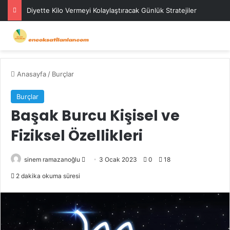
Diyette Kilo Vermeyi Kolaylaştıracak Günlük Stratejiler
Anasayfa
/
Burçlar
Burçlar
Başak Burcu Kişisel ve
Fiziksel Özellikleri
Bir
sinem ramazanoğlu
3 Ocak 2023
0
18
e-
2 dakika okuma süresi
posta
göndermek