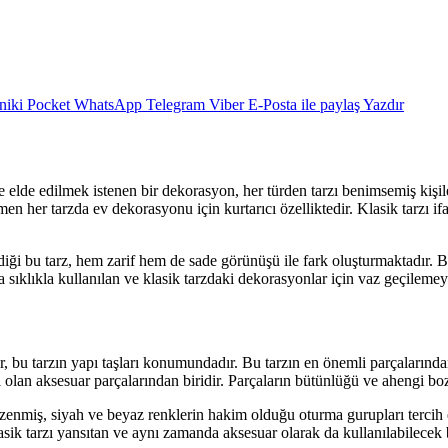
niki
Pocket
WhatsApp
Telegram
Viber
E-Posta ile paylaş
Yazdır
 elde edilmek istenen bir dekorasyon, her türden tarzı benimsemiş kişil
men her tarzda ev dekorasyonu için kurtarıcı özelliktedir. Klasik tarzı
ği bu tarz, hem zarif hem de sade görünüşü ile fark oluşturmaktadır. Bun
a sıklıkla kullanılan ve klasik tarzdaki dekorasyonlar için vaz geçileme
bu tarzın yapı taşları konumundadır. Bu tarzın en önemli parçalarından b
li olan aksesuar parçalarından biridir. Parçaların bütünlüğü ve ahengi b
zenmiş, siyah ve beyaz renklerin hakim olduğu oturma gurupları tercih e
asik tarzı yansıtan ve aynı zamanda aksesuar olarak da kullanılabilecek b