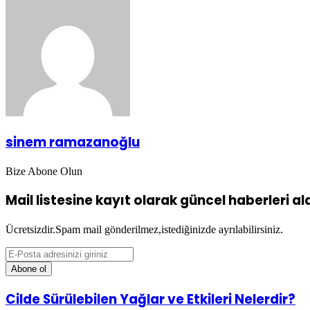
Posta
ile
paylaş
sinem ramazanoğlu
Bize Abone Olun
Mail listesine kayıt olarak güncel haberleri alab
Ücretsizdir.Spam mail gönderilmez,istediğinizde ayrılabilirsiniz.
E-
Posta
adresinizi
giriniz
Cilde
Cilde Sürülebilen Yağlar ve Etkileri Nelerdir?
Sürülebilen