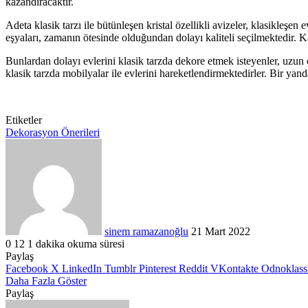
kazandıracaktır.
Adeta klasik tarzı ile bütünleşen kristal özellikli avizeler, klasikleşe
eşyaları, zamanın ötesinde olduğundan dolayı kaliteli seçilmektedir. Ka
Bunlardan dolayı evlerini klasik tarzda dekore etmek isteyenler, uzun ö
klasik tarzda mobilyalar ile evlerini hareketlendirmektedirler. Bir yan
Etiketler
Dekorasyon Önerileri
Bir
e-
posta
göndermek
sinem ramazanoğlu
21 Mart 2022
0
12
1 dakika okuma süresi
Paylaş
Facebook
X
LinkedIn
Tumblr
Pinterest
Reddit
VKontakte
Odnoklass
Daha Fazla Göster
Paylaş
Facebook
X
LinkedIn
Tumblr
Pinterest
Reddit
VKontakte
Odnoklassniki
Pocket
WhatsApp
Telegram
Viber
E-
Yazdır