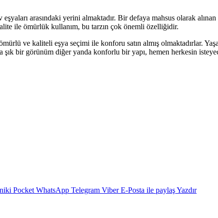
n ev eşyaları arasındaki yerini almaktadır. Bir defaya mahsus olarak alına
lite ile ömürlük kullanım, bu tarzın çok önemli özelliğidir.
mürlü ve kaliteli eşya seçimi ile konforu satın almış olmaktadırlar. Yaş
da şık bir görünüm diğer yanda konforlu bir yapı, hemen herkesin isteyec
niki
Pocket
WhatsApp
Telegram
Viber
E-Posta ile paylaş
Yazdır