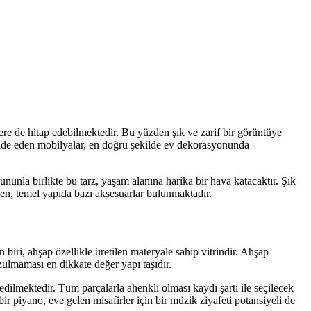
ere de hitap edebilmektedir. Bu yüzden şık ve zarif bir görüntüye
 ifade eden mobilyalar, en doğru şekilde ev dekorasyonunda
unla birlikte bu tarz, yaşam alanına harika bir hava katacaktır. Şık
yen, temel yapıda bazı aksesuarlar bulunmaktadır.
iri, ahşap özellikle üretilen materyale sahip vitrindir. Ahşap
ozulmaması en dikkate değer yapı taşıdır.
dilmektedir. Tüm parçalarla ahenkli olması kaydı şartı ile seçilecek
ir piyano, eve gelen misafirler için bir müzik ziyafeti potansiyeli de