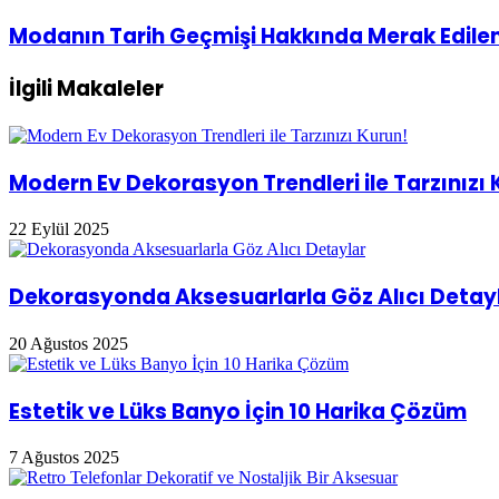
Yağlar
Modanın
Modanın Tarih Geçmişi Hakkında Merak Edilen
ve
Tarih
Etkileri
Geçmişi
Nelerdir?
İlgili Makaleler
Hakkında
Merak
Edilenler!
Modern Ev Dekorasyon Trendleri ile Tarzınızı 
22 Eylül 2025
Dekorasyonda Aksesuarlarla Göz Alıcı Detay
20 Ağustos 2025
Estetik ve Lüks Banyo İçin 10 Harika Çözüm
7 Ağustos 2025