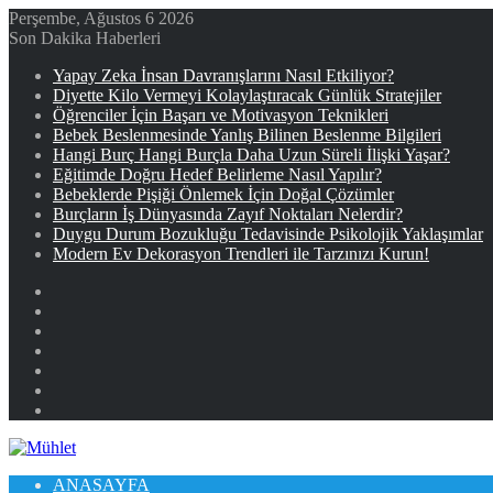
Perşembe, Ağustos 6 2026
Son Dakika Haberleri
Yapay Zeka İnsan Davranışlarını Nasıl Etkiliyor?
Diyette Kilo Vermeyi Kolaylaştıracak Günlük Stratejiler
Öğrenciler İçin Başarı ve Motivasyon Teknikleri
Bebek Beslenmesinde Yanlış Bilinen Beslenme Bilgileri
Hangi Burç Hangi Burçla Daha Uzun Süreli İlişki Yaşar?
Eğitimde Doğru Hedef Belirleme Nasıl Yapılır?
Bebeklerde Pişiği Önlemek İçin Doğal Çözümler
Burçların İş Dünyasında Zayıf Noktaları Nelerdir?
Duygu Durum Bozukluğu Tedavisinde Psikolojik Yaklaşımlar
Modern Ev Dekorasyon Trendleri ile Tarzınızı Kurun!
Facebook
X
YouTube
Instagram
Kayıt
Ol
Rastgele
Makale
Kenar
Bölmesi
ANASAYFA