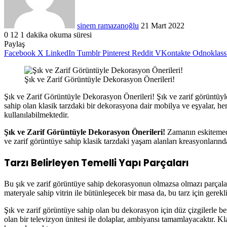
sinem ramazanoğlu
21 Mart 2022
0
12
1 dakika okuma süresi
Paylaş
Facebook
X
LinkedIn
Tumblr
Pinterest
Reddit
VKontakte
Odnoklass
Şık ve Zarif Görüntüyle Dekorasyon Önerileri!
Şık ve Zarif Görüntüyle Dekorasyon Önerileri! Şık ve zarif görüntüyle
sahip olan klasik tarzdaki bir dekorasyona dair mobilya ve eşyalar, he
kullanılabilmektedir.
Şık ve Zarif Görüntüyle Dekorasyon Önerileri!
Zamanın eskitemedi
ve zarif görüntüye sahip klasik tarzdaki yaşam alanları kreasyonlarınd
Tarzı Belirleyen Temelli Yapı Parçaları
Bu şık ve zarif görüntüye sahip dekorasyonun olmazsa olmazı parçalar, 
materyale sahip vitrin ile bütünleşecek bir masa da, bu tarz için gerek
Şık ve zarif görüntüye sahip olan bu dekorasyon için düz çizgilerle be
olan bir televizyon ünitesi ile dolaplar, ambiyansı tamamlayacaktır. Kl