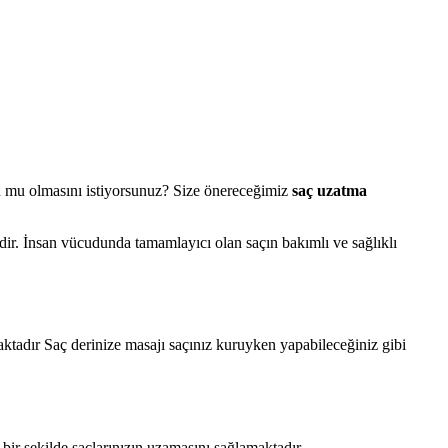
un mu olmasını istiyorsunuz? Size önereceğimiz
saç uzatma
idir. İnsan vücudunda tamamlayıcı olan saçın bakımlı ve sağlıklı
aktadır Saç derinize masajı saçınız kuruyken yapabileceğiniz gibi
ı bir şekilde saçlarınızın uzamasını sağlamaktadır.