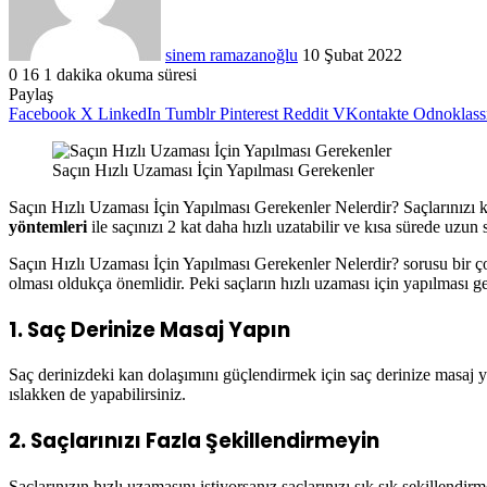
sinem ramazanoğlu
10 Şubat 2022
0
16
1 dakika okuma süresi
Paylaş
Facebook
X
LinkedIn
Tumblr
Pinterest
Reddit
VKontakte
Odnoklass
Saçın Hızlı Uzaması İçin Yapılması Gerekenler
Saçın Hızlı Uzaması İçin Yapılması Gerekenler Nelerdir? Saçlarınızı 
yöntemleri
ile saçınızı 2 kat daha hızlı uzatabilir ve kısa sürede uzun s
Saçın Hızlı Uzaması İçin Yapılması Gerekenler Nelerdir? sorusu bir ço
olması oldukça önemlidir. Peki saçların hızlı uzaması için yapılması ge
1. Saç Derinize Masaj Yapın
Saç derinizdeki kan dolaşımını güçlendirmek için saç derinize masaj y
ıslakken de yapabilirsiniz.
2. Saçlarınızı Fazla Şekillendirmeyin
Saçlarınızın hızlı uzamasını istiyorsanız saçlarınızı sık sık şekillendi