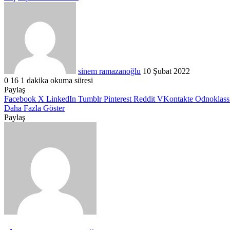
Bir
e-
posta
göndermek
sinem ramazanoğlu
10 Şubat 2022
0
16
1 dakika okuma süresi
Paylaş
Facebook
X
LinkedIn
Tumblr
Pinterest
Reddit
VKontakte
Odnoklass
Daha Fazla Göster
Paylaş
Facebook
X
LinkedIn
Tumblr
Pinterest
Reddit
VKontakte
Odnoklassniki
Pocket
WhatsApp
Telegram
Viber
E-
Yazdır
Posta
ile
paylaş