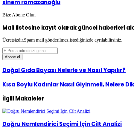
sinem ramazanoğlu
Bize Abone Olun
Mail listesine kayıt olarak güncel haberleri alab
Ücretsizdir.Spam mail gönderilmez,istediğinizde ayrılabilirsiniz.
E-
Posta
adresinizi
giriniz
Doğal
Doğal Gıda Boyası Nelerle ve Nasıl Yapılır?
Gıda
Boyası
Kısa
Kısa Boylu Kadınlar Nasıl Giyinmeli, Nelere Di
Nelerle
Boylu
ve
Kadınlar
Nasıl
İlgili Makaleler
Nasıl
Yapılır?
Giyinmeli,
Nelere
Dikkat
Etmeli
Doğru Nemlendirici Seçimi İçin Cilt Analizi