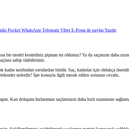
niki
Pocket
WhatsApp
Telegram
Viber
E-Posta ile paylaş
Yazdır
kısa bir model kestirdiniz pişman mı oldunuz? Ya da saçınızın daha uz
açlara sahip olabilirsiniz.
k kadın tarafından sorulardan biridir. Saç, kadınlar için oldukça öneml
rekenler nelerdir? İşte konuyla ilgili merak edilen sorunun cevabı..
apın. Kan dolaşımı hızlanması saçlarınızın daha hızlı uzamasını sağlam
rmeyin. Şekillendirmeyi azalttığınızda saçlarınız nemini koruyarak sağlıkl