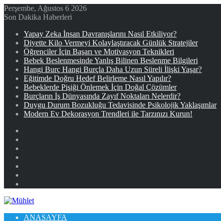
Perşembe, Ağustos 6 2026
Son Dakika Haberleri
Yapay Zeka İnsan Davranışlarını Nasıl Etkiliyor?
Diyette Kilo Vermeyi Kolaylaştıracak Günlük Stratejiler
Öğrenciler İçin Başarı ve Motivasyon Teknikleri
Bebek Beslenmesinde Yanlış Bilinen Beslenme Bilgileri
Hangi Burç Hangi Burçla Daha Uzun Süreli İlişki Yaşar?
Eğitimde Doğru Hedef Belirleme Nasıl Yapılır?
Bebeklerde Pişiği Önlemek İçin Doğal Çözümler
Burçların İş Dünyasında Zayıf Noktaları Nelerdir?
Duygu Durum Bozukluğu Tedavisinde Psikolojik Yaklaşımlar
Modern Ev Dekorasyon Trendleri ile Tarzınızı Kurun!
Facebook
X
YouTube
Instagram
Kayıt
Ol
Rastgele
Makale
Kenar
Bölmesi
ANASAYFA