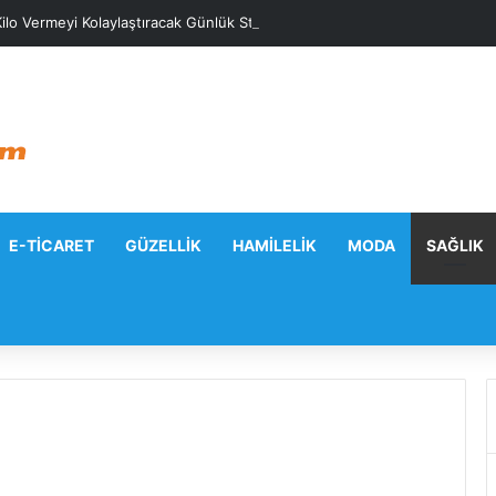
ilo Vermeyi Kolaylaştıracak Günlük Stratejiler
E-TICARET
GÜZELLIK
HAMILELIK
MODA
SAĞLIK