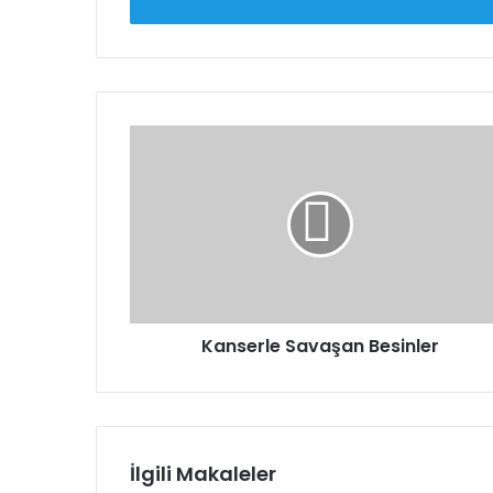
giriniz
Kanserle
Savaşan
Besinler
Kanserle Savaşan Besinler
İlgili Makaleler