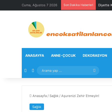
Cuma, Ağustos 7 2026
Son Dakika Haberleri
Diyette K
ANASAYFA
ANNE-ÇOCUK
DEKORASYON
Rastgele Makale
Kenar Bölmesi
Arama
yap
...
Anasayfa
/
Sağlık
/
Aşurenizi Zehir Etmeyin!
Sağlık