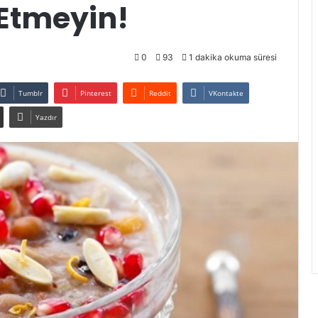
 Etmeyin!
0
93
1 dakika okuma süresi
Tumblr
Pinterest
Reddit
VKontakte
Yazdır