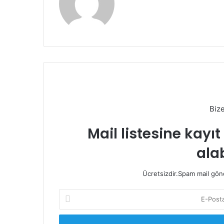
Biz
Mail listesine kayı
alab
Ücretsizdir.Spam mail gönde
E-
Posta
adresinizi