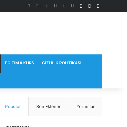
Facebook
X
YouTube
Instagram
Kayıt Ol
Rastgele Makale
Kenar Bölmes
EĞITIM & KURS
GIZLILIK POLITIKASI
Popüler
Son Eklenen
Yorumlar