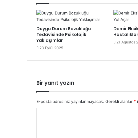
Duygu Durum Bozukluğu
Demir Eksik
Tedavisinde Psikolojik
Hastalıkla
Yaklaşımlar
21 Ağustos 
23 Eylül 2025
Bir yanıt yazın
E-posta adresiniz yayınlanmayacak.
Gerekli alanlar
*
i
Y
o
r