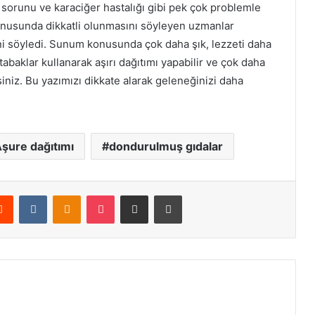
 sorunu ve karaciğer hastalığı gibi pek çok problemle
nusunda dikkatli olunmasını söyleyen uzmanlar
ni söyledi. Sunum konusunda çok daha şık, lezzeti daha
 tabaklar kullanarak aşırı dağıtımı yapabilir ve çok daha
iniz. Bu yazımızı dikkate alarak geleneğinizi daha
şure dağıtımı
dondurulmuş gıdalar
erest
Reddit
VKontakte
Odnoklassniki
Pocket
E-Posta ile paylaş
Yazdır