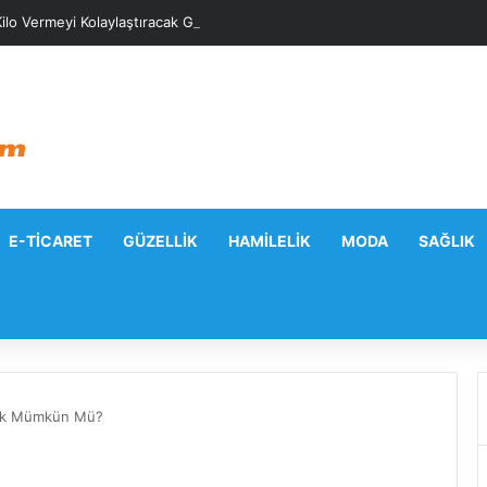
ilo Vermeyi Kolaylaştıracak Günlük Stratejiler
E-TICARET
GÜZELLIK
HAMILELIK
MODA
SAĞLIK
rmek Mümkün Mü?