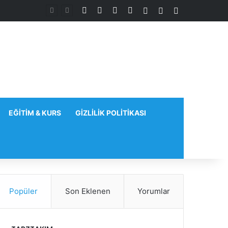
Facebook
X
YouTube
Instagram
Kayıt Ol
Rastgele Makale
Kenar Bölmes
EĞITIM & KURS
GIZLILIK POLITIKASI
Popüler
Son Eklenen
Yorumlar