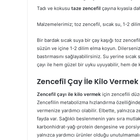
Tadı ve kokusu
taze zencefil
çayına kıyasla dah
Malzemelerimiz; toz zencefil, sıcak su, 1-2 dili
Bir bardak sıcak suya bir çay kaşığı toz zencef
süzün ve içine 1-2 dilim elma koyun. Dilerseniz 
bastırmasını sağlayabilirsiniz. Su yerine sıcak 
çayı ile hem güzel bir uyku uyuyabilir, hem de ki
Zencefil Çay İle Kilo Vermek
Zencefil çayı ile kilo vermek
için zencefili düz
Zencefilin metabolizma hızlandırma özelliğinden
vermenize yardımcı olabilir. Elbette, yalnızca 
fayda var. Sağlıklı beslenmenin yanı sıra mutla
karbonhidrat-yağ-protein dengesine ve porsiyon
yalnızca yardımcı ürünler olduğu unutulmamalıd