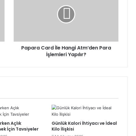
İle
Hangi
Atm’den
Para
İşlemleri
Yapılır?
Papara Card İle Hangi Atm’den Para
İşlemleri Yapılır?
rken Açlık
Günlük Kalori İhtiyacı ve İdeal
k İçin Tavsiyeler
Kilo İlişkisi