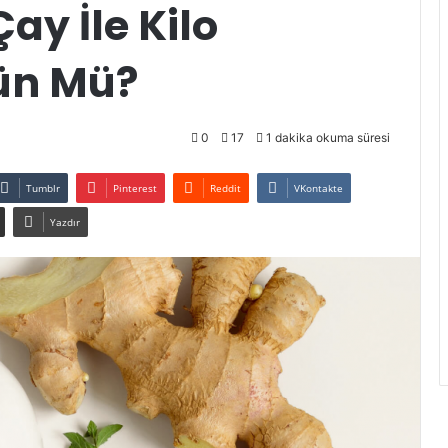
ay İle Kilo
ün Mü?
0
17
1 dakika okuma süresi
Tumblr
Pinterest
Reddit
VKontakte
Yazdır