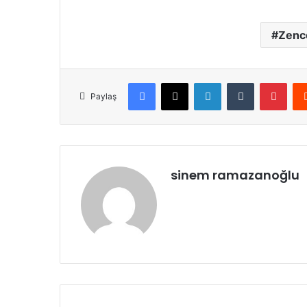
Zence
Facebook
X
LinkedIn
Tumblr
Pint
Paylaş
sinem ramazanoğlu