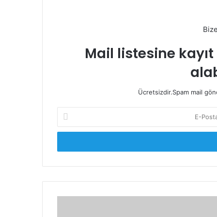
Biz
Mail listesine kayı
alab
Ücretsizdir.Spam mail gönde
E-
Posta
adresinizi
giriniz
Öksürüğün
Nedenleri