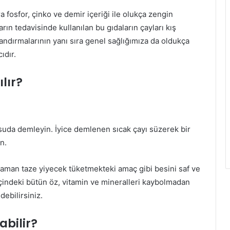
a fosfor, çinko ve demir içeriği ile olukça zengin
arın tedavisinde kullanılan bu gıdaların çayları kış
zlandırmalarının yanı sıra genel sağlığımıza da oldukça
ıdır.
lır?
k suda demleyin. İyice demlenen sıcak çayı süzerek bir
in.
zaman taze yiyecek tüketmekteki amaç gibi besini saf ve
çindeki bütün öz, vitamin ve mineralleri kaybolmadan
debilirsiniz.
abilir?