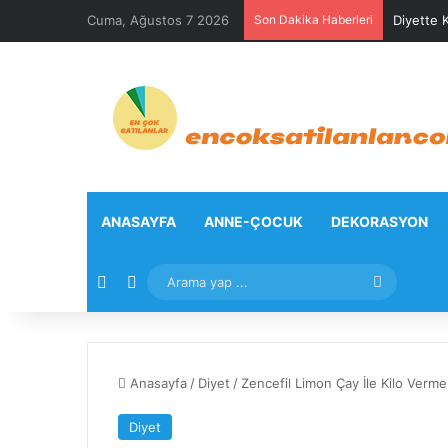
Cuma, Ağustos 7 2026
Son Dakika Haberleri
Diyette K
ANASAYFA
ANNE-ÇOCUK
DEKORASYON
Rastgele Makale
Kenar Bölmesi
Arama
yap
...
Anasayfa
/
Diyet
/
Zencefil Limon Çay İle Kilo Ve
Diyet