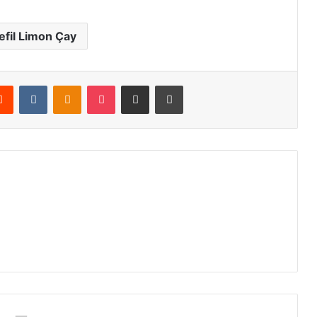
fil Limon Çay
erest
Reddit
VKontakte
Odnoklassniki
Pocket
E-Posta ile paylaş
Yazdır