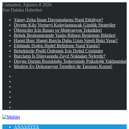
Cumartesi, Ağustos 8 2026
Son Dakika Haberleri
Yapay Zeka İnsan Davranışlarını Nasıl Etkiliyor?
Diyette Kilo Vermeyi Kolaylaştıracak Günlük Stratejiler
Öğrenciler İçin Başarı ve Motivasyon Teknikleri
Bebek Beslenmesinde Yanlış Bilinen Beslenme Bilgileri
Hangi Burç Hangi Burçla Daha Uzun Süreli İlişki Yaşar?
Eğitimde Doğru Hedef Belirleme Nasıl Yapılır?
Bebeklerde Pişiği Önlemek İçin Doğal Çözümler
Burçların İş Dünyasında Zayıf Noktaları Nelerdir?
Duygu Durum Bozukluğu Tedavisinde Psikolojik Yaklaşımlar
Modern Ev Dekorasyon Trendleri ile Tarzınızı Kurun!
Facebook
X
YouTube
Instagram
Kayıt
Ol
Rastgele
Makale
Kenar
Bölmesi
ANASAYFA