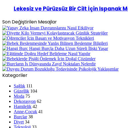
Lekesiz ve Pürüzsüz Bir Cilt İçin Ispanak 
Son Değiştirilen Mesajlar
Kategoriler
Sağlık
111
Güzellik
104
Moda
75
Dekorasyon
62
Hamilelik
42
Anne-Çocuk
41
Burçlar
38
Diyet
34
Teknoloji
33