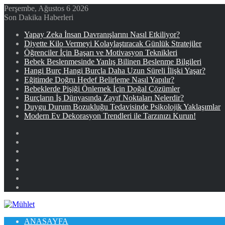
Perşembe, Ağustos 6 2026
Son Dakika Haberleri
Yapay Zeka İnsan Davranışlarını Nasıl Etkiliyor?
Diyette Kilo Vermeyi Kolaylaştıracak Günlük Stratejiler
Öğrenciler İçin Başarı ve Motivasyon Teknikleri
Bebek Beslenmesinde Yanlış Bilinen Beslenme Bilgileri
Hangi Burç Hangi Burçla Daha Uzun Süreli İlişki Yaşar?
Eğitimde Doğru Hedef Belirleme Nasıl Yapılır?
Bebeklerde Pişiği Önlemek İçin Doğal Çözümler
Burçların İş Dünyasında Zayıf Noktaları Nelerdir?
Duygu Durum Bozukluğu Tedavisinde Psikolojik Yaklaşımlar
Modern Ev Dekorasyon Trendleri ile Tarzınızı Kurun!
Facebook
X
YouTube
Instagram
Kayıt
Ol
Rastgele
Makale
Kenar
Bölmesi
ANASAYFA