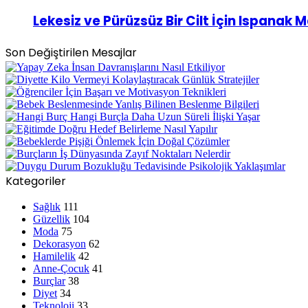
Lekesiz ve Pürüzsüz Bir Cilt İçin Ispanak 
Son Değiştirilen Mesajlar
Kategoriler
Sağlık
111
Güzellik
104
Moda
75
Dekorasyon
62
Hamilelik
42
Anne-Çocuk
41
Burçlar
38
Diyet
34
Teknoloji
33