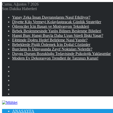
Cuma, Ağustos 7 2026
Son Dakika Haberleri
Yapay Zeka İnsan Davranışlarını Nasıl Etkiliyor?
Diyette Kilo Vermeyi Kolaylaştıracak Günlük Stratejiler
Öğrenciler İçin Başarı ve Motivasyon Teknikleri
Bebek Beslenmesinde Yanlış Bilinen Beslenme Bilgileri
Hangi Burç Hangi Burçla Daha Uzun Süreli İlişki Yaşar?
Eğitimde Doğru Hedef Belirleme Nasıl Yapılır?
Bebeklerde Pişiği Önlemek İçin Doğal Çözümler
Burçların İş Dünyasında Zayıf Noktaları Nelerdir?
Duygu Durum Bozukluğu Tedavisinde Psikolojik Yaklaşımlar
Modern Ev Dekorasyon Trendleri ile Tarzınızı Kurun!
Facebook
X
YouTube
Instagram
Kayıt
Ol
Rastgele
Makale
Kenar
Bölmesi
ANASAYFA