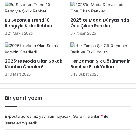
tül ve kabarık modelleri seçenler, istedikleri görüntüye de
ulaşırlar.
Bu Sezonun Trend 10
2025’te Moda Dünyasında
Rengiyle Şıklık Rehberi
Öne Çıkan Renkler
21 Mayıs 2025
7 Nisan 2025
Dantel gelinlik
gelinlik seçimi
Gelinlik tercihi
2025’te Moda Olan Sokak
Her Zaman Şık Görünmenin
Kombin Önerileri!
Basit ve Etkili Yolları
10 Mart 2025
13 Şubat 2025
Bir yanıt yazın
E-posta adresiniz yayınlanmayacak.
Gerekli alanlar
*
ile
işaretlenmişlerdir
Y