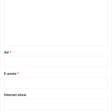
o
r
u
m
*
Ad
*
E-posta
*
İnternet sitesi