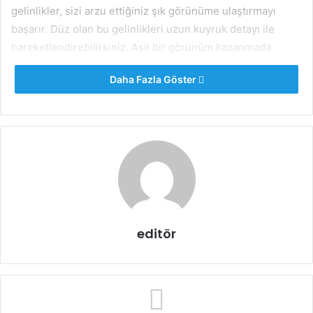
gelinlikler, sizi arzu ettiğiniz şık görünüme ulaştırmayı
başarır. Düz olan bu gelinlikleri uzun kuyruk detayı ile
hareketlendirebilirsiniz. Asil bir görünüm kazanmada
dantel size her zaman yardımcı olur.
Daha Fazla Göster
Dantel detayını sadece düz gelinlikler için değil aynı
zamanda da kabarık modellerde de tercih edebilirsiniz.
Dantel gelinlik
sayesinde uzun süre akıllardan çıkmayacak
gelinlik modellerine sahip olabilirsiniz. Üst tarafı dantel, alt
tarafı da kabarık olan modeller ile istediğiniz görünümü
elde edebilirsiniz.
editör