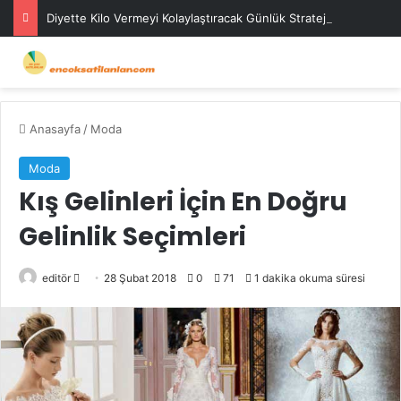
Diyette Kilo Vermeyi Kolaylaştıracak Günlük Stratejiler
Anasayfa
/
Moda
Moda
Kış Gelinleri İçin En Doğru
Gelinlik Seçimleri
Bir
editör
28 Şubat 2018
0
71
1 dakika okuma süresi
e-
posta
göndermek