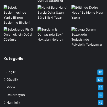
Kategoriler
Sağlık
111
Güzellik
104
Moda
75
Dekorasyon
62
Hamilelik
42