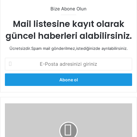
Bize Abone Olun
Mail listesine kayıt olarak
güncel haberleri alabilirsiniz.
Ücretsizdir.Spam mail gönderilmez,istediğinizde ayrılabilirsiniz.
E-
Posta
adresinizi
giriniz
Kış
Düz Gelinliğin Şıklığına Sahip
Gelinleri
Olun
İçin
En
Doğru
Gelinlik seçimi tamamen kadının tarzı doğrultusunda hoş