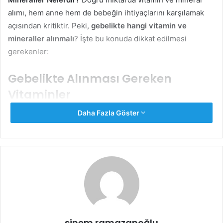
alımı, hem anne hem de bebeğin ihtiyaçlarını karşılamak
açısından kritiktir. Peki,
gebelikte hangi vitamin ve
mineraller alınmalı
? İşte bu konuda dikkat edilmesi
gerekenler:
Gebelikte Alınması Gereken
Vitaminler
Daha Fazla Göster
Folik Asit (B9 Vitamini):
Folik asit, özellikle hamileliğin ilk trimesterinde büyük
öneme sahiptir. Bebeğin sinir sistemi gelişimi ve
nöral tüp defektlerinin önlenmesi için folik asit
takviyesi alınmalıdır. Gebelik öncesi dönemde de folik
asit desteği almak, sağlıklı bir hamilelik için önerilir.
Günlük ihtiyaç yaklaşık 400-600 mikrogramdır. Yeşil
yapraklı sebzeler, turunçgiller ve tam tahıllar folik asit
açısından zengindir.
sinem ramazanoğlu