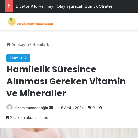
Diyette Kilo Vermeyi Kolaylaştıracak Günlük Stratejiler
Anasayfa
/
Hamilelik
Hamilelik
Hamilelik Süresince
Alınması Gereken Vitamin
ve Mineraller
Bir
sinem ramazanoğlu
5 Aralık 2024
0
11
e-
2 dakika okuma süresi
posta
göndermek