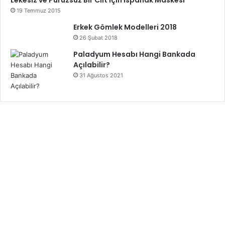
Lekesiz ve Pürüzsüz Bir Cilt İçin Ispanak Maskesi
19 Temmuz 2015
gebelik
Erkek Gömlek Modelleri 2018
26 Şubat 2018
gebelikte alınması gereken mineraller
Paladyum Hesabı Hangi Bankada
Açılabilir?
gebelikte alınması gereken vitaminler
31 Ağustos 2021