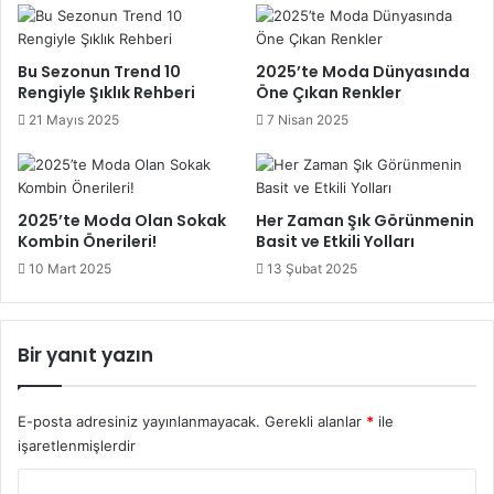
örneklerle kendi stiliniz yaratırken aynı zamanda modanın
tasarımlarından da faydalanmayı unutmayın!
Bu Sezonun Trend 10
2025’te Moda Dünyasında
Rengiyle Şıklık Rehberi
Öne Çıkan Renkler
Erkek modası ınstagram
21 Mayıs 2025
7 Nisan 2025
erkek modası kış
erkek modasında son durum
2025’te Moda Olan Sokak
Her Zaman Şık Görünmenin
Kombin Önerileri!
Basit ve Etkili Yolları
10 Mart 2025
13 Şubat 2025
Bir yanıt yazın
E-posta adresiniz yayınlanmayacak.
Gerekli alanlar
*
ile
işaretlenmişlerdir
Y