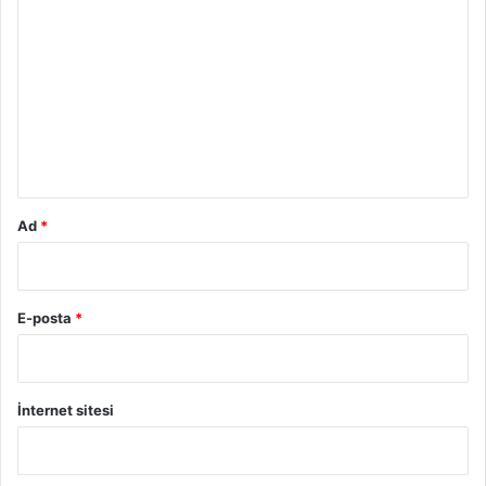
o
r
u
m
*
Ad
*
E-posta
*
İnternet sitesi