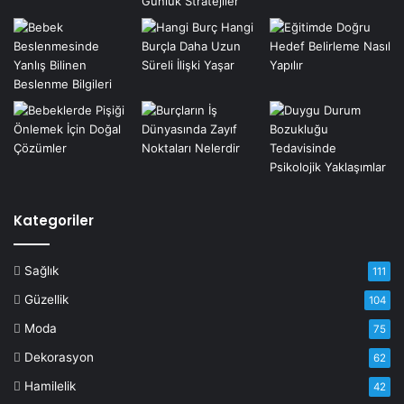
Kategoriler
Sağlık
111
Güzellik
104
Moda
75
Dekorasyon
62
Hamilelik
42