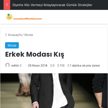
Diyette Kilo Vermeyi Kolaylaştıracak Günlük Stratejiler
Anasayfa
/
Moda
Moda
Erkek Modası Kış
Bir
editör
29 Nisan 2018
0
110
1 dakika okuma süresi
e-
posta
göndermek