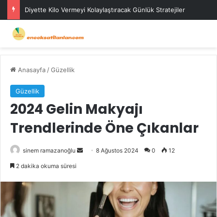
Diyette Kilo Vermeyi Kolaylaştıracak Günlük Stratejiler
Anasayfa
/
Güzellik
Güzellik
2024 Gelin Makyajı
Trendlerinde Öne Çıkanlar
Bir
sinem ramazanoğlu
8 Ağustos 2024
0
12
e-
2 dakika okuma süresi
posta
göndermek