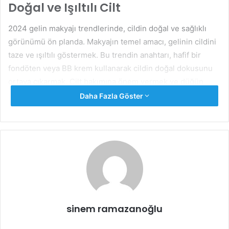
Doğal ve Işıltılı Cilt
2024 gelin makyajı trendlerinde, cildin doğal ve sağlıklı
görünümü ön planda. Makyajın temel amacı, gelinin cildini
taze ve ışıltılı göstermek. Bu trendin anahtarı, hafif bir
fondöten veya BB krem kullanarak cildin doğal dokusunu
ortaya çıkarmak. Cilt bakımına önem vermek ve düğün
öncesinde cildinizi nemlendirmek, bu görünümü elde
Daha Fazla Göster
etmenizde yardımcı olacaktır.
Doğal Cilt Bakımı İpuçları:
Nemlendirici:
Düğün öncesinde cildinizi düzenli olarak
nemlendirin. Nemlendirici kremler ve serumlar kullanarak
cildinizi besleyin.
sinem ramazanoğlu
Güneş Koruyucu:
Cildinizi güneşin zararlı etkilerinden
koruyun. Güneş koruyucu kremler kullanarak cildinizin