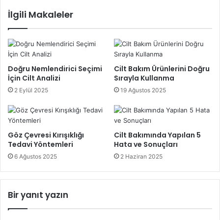
İlgili Makaleler
Dudak Makyajı İçin İpuçları:
Renk Seçimi:
Gelinliğinizin ve düğün temasının rengine
uygun olarak canlı ruj renkleri seçin. Ten renginize uyum
sağlayacak tonları tercih edin.
Doğru Nemlendirici Seçimi
Cilt Bakım Ürünlerini Doğru
İçin Cilt Analizi
Sırayla Kullanma
2 Eylül 2025
19 Ağustos 2025
Kalıcı Ruj:
Düğün gününüzde rujunuzun kalıcı olmasını
istiyorsanız, uzun süre kalıcı likit mat rujları tercih
edebilirsiniz.
Göz Çevresi Kırışıklığı
Cilt Bakımında Yapılan 5
Dudak Bakımı:
Rujunuzu sürmeden önce dudaklarınızı
Tedavi Yöntemleri
Hata ve Sonuçları
nemlendirin ve pürüzsüz bir zemin oluşturun. Bu, rujun
6 Ağustos 2025
2 Haziran 2025
daha uzun süre kalıcı olmasını sağlar.
2024 Gelin Makyajı İçin Ekstra
Bir yanıt yazın
Öneriler