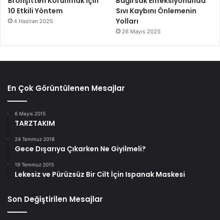
Bronşitten Korunmak İçin
Bağırsak Enfeksiyonunda
10 Etkili Yöntem
Sıvı Kaybını Önlemenin
Yolları
4 Haziran 2025
26 Mayıs 2025
En Çok Görüntülenen Mesajlar
6 Mayıs 2015
TARZTAKIM
24 Temmuz 2018
Gece Dışarıya Çıkarken Ne Giyilmeli?
19 Temmuz 2015
Lekesiz ve Pürüzsüz Bir Cilt İçin Ispanak Maskesi
Son Değiştirilen Mesajlar