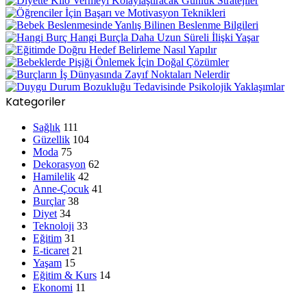
Kategoriler
Sağlık
111
Güzellik
104
Moda
75
Dekorasyon
62
Hamilelik
42
Anne-Çocuk
41
Burçlar
38
Diyet
34
Teknoloji
33
Eğitim
31
E-ticaret
21
Yaşam
15
Eğitim & Kurs
14
Ekonomi
11