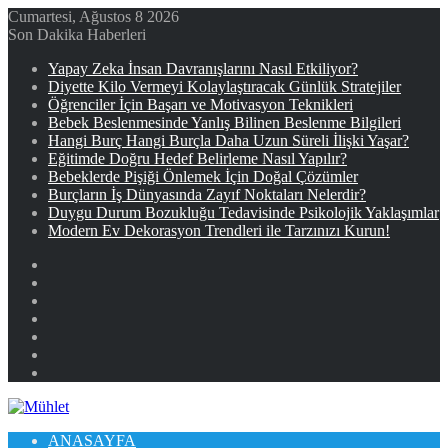
Cumartesi, Ağustos 8 2026
Son Dakika Haberleri
Yapay Zeka İnsan Davranışlarını Nasıl Etkiliyor?
Diyette Kilo Vermeyi Kolaylaştıracak Günlük Stratejiler
Öğrenciler İçin Başarı ve Motivasyon Teknikleri
Bebek Beslenmesinde Yanlış Bilinen Beslenme Bilgileri
Hangi Burç Hangi Burçla Daha Uzun Süreli İlişki Yaşar?
Eğitimde Doğru Hedef Belirleme Nasıl Yapılır?
Bebeklerde Pişiği Önlemek İçin Doğal Çözümler
Burçların İş Dünyasında Zayıf Noktaları Nelerdir?
Duygu Durum Bozukluğu Tedavisinde Psikolojik Yaklaşımlar
Modern Ev Dekorasyon Trendleri ile Tarzınızı Kurun!
Facebook
X
YouTube
Instagram
Kayıt
Ol
Rastgele
Makale
Kenar
Bölmesi
ANASAYFA