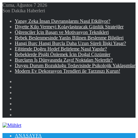
Cuma, Ağustos 7 2026
Son Dakika Haberleri
Yapay Zeka İnsan Davranışlarını Nasıl Etkiliyor?
Diyette Kilo Vermeyi Kolaylaştıracak Günlük Stratejiler
Öğrenciler İçin Başarı ve Motivasyon Teknikleri
Bebek Beslenmesinde Yanlış Bilinen Beslenme Bilgileri
Hangi Burç Hangi Burçla Daha Uzun Süreli İlişki Yaşar?
Eğitimde Doğru Hedef Belirleme Nasıl Yapılır?
Bebeklerde Pişiği Önlemek İçin Doğal Çözümler
Burçların İş Dünyasında Zayıf Noktaları Nelerdir?
Duygu Durum Bozukluğu Tedavisinde Psikolojik Yaklaşımlar
Modern Ev Dekorasyon Trendleri ile Tarzınızı Kurun!
Facebook
X
YouTube
Instagram
Kayıt
Ol
Rastgele
Makale
Kenar
Bölmesi
ANASAYFA