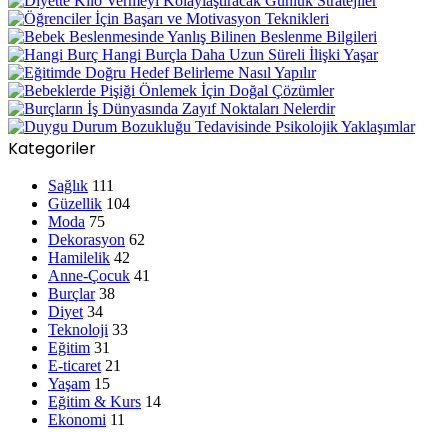
Kategoriler
Sağlık
111
Güzellik
104
Moda
75
Dekorasyon
62
Hamilelik
42
Anne-Çocuk
41
Burçlar
38
Diyet
34
Teknoloji
33
Eğitim
31
E-ticaret
21
Yaşam
15
Eğitim & Kurs
14
Ekonomi
11