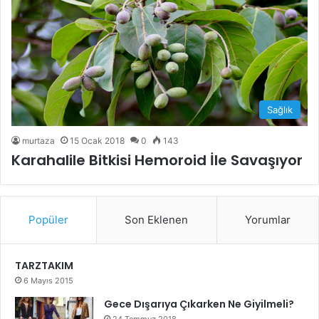
Sağlık
murtaza
15 Ocak 2018
0
143
Karahalile Bitkisi Hemoroid İle Savaşıyor
Popüler
Son Eklenen
Yorumlar
TARZTAKIM
6 Mayıs 2015
Gece Dışarıya Çıkarken Ne Giyilmeli?
24 Temmuz 2018