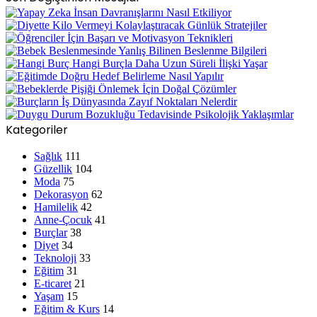
Kategoriler
Sağlık
111
Güzellik
104
Moda
75
Dekorasyon
62
Hamilelik
42
Anne-Çocuk
41
Burçlar
38
Diyet
34
Teknoloji
33
Eğitim
31
E-ticaret
21
Yaşam
15
Eğitim & Kurs
14