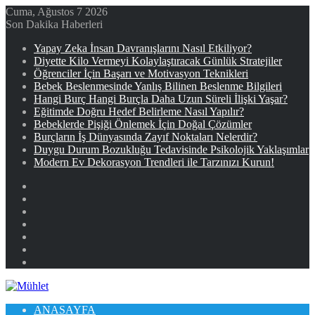
Cuma, Ağustos 7 2026
Son Dakika Haberleri
Yapay Zeka İnsan Davranışlarını Nasıl Etkiliyor?
Diyette Kilo Vermeyi Kolaylaştıracak Günlük Stratejiler
Öğrenciler İçin Başarı ve Motivasyon Teknikleri
Bebek Beslenmesinde Yanlış Bilinen Beslenme Bilgileri
Hangi Burç Hangi Burçla Daha Uzun Süreli İlişki Yaşar?
Eğitimde Doğru Hedef Belirleme Nasıl Yapılır?
Bebeklerde Pişiği Önlemek İçin Doğal Çözümler
Burçların İş Dünyasında Zayıf Noktaları Nelerdir?
Duygu Durum Bozukluğu Tedavisinde Psikolojik Yaklaşımlar
Modern Ev Dekorasyon Trendleri ile Tarzınızı Kurun!
Facebook
X
YouTube
Instagram
Kayıt
Ol
Rastgele
Makale
Kenar
Bölmesi
ANASAYFA