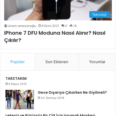
Teknoloji
sinem ramazanoğlu
8 Ekim 2021
0
18
iPhone 7 DFU Moduna Nasıl Alınır? Nasıl
Çıkılır?
Popüler
Son Eklenen
Yorumlar
TARZTAKIM
6 Mayıs 2015
Gece Dışarıya Çıkarken Ne Giyilmeli?
24 Temmuz 2018
Lekesiz ve Pürüzsüz Bir Cilt İçin Ispanak Maskesi