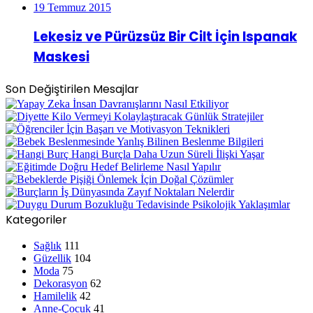
19 Temmuz 2015
Lekesiz ve Pürüzsüz Bir Cilt İçin Ispanak
Maskesi
Son Değiştirilen Mesajlar
Kategoriler
Sağlık
111
Güzellik
104
Moda
75
Dekorasyon
62
Hamilelik
42
Anne-Çocuk
41