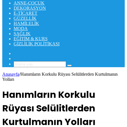
ANNE-ÇOCUK
DEKORASYON
E-TICARET
GÜZELLIK
HAMILELIK
MODA
SAĞLIK
EĞITIM & KURS
GIZLILIK POLITIKASI
Rastgele
Makale
Kenar
Bölmesi
Arama
yap
Anasayfa
/
Hanımların Korkulu Rüyası Selülitlerden Kurtulmanın
...
Yolları
Hanımların Korkulu
Rüyası Selülitlerden
Kurtulmanın Yolları