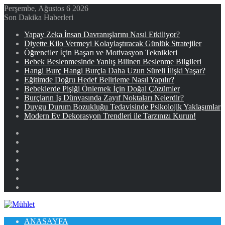
Perşembe, Ağustos 6 2026
Son Dakika Haberleri
Yapay Zeka İnsan Davranışlarını Nasıl Etkiliyor?
Diyette Kilo Vermeyi Kolaylaştıracak Günlük Stratejiler
Öğrenciler İçin Başarı ve Motivasyon Teknikleri
Bebek Beslenmesinde Yanlış Bilinen Beslenme Bilgileri
Hangi Burç Hangi Burçla Daha Uzun Süreli İlişki Yaşar?
Eğitimde Doğru Hedef Belirleme Nasıl Yapılır?
Bebeklerde Pişiği Önlemek İçin Doğal Çözümler
Burçların İş Dünyasında Zayıf Noktaları Nelerdir?
Duygu Durum Bozukluğu Tedavisinde Psikolojik Yaklaşımlar
Modern Ev Dekorasyon Trendleri ile Tarzınızı Kurun!
Facebook
X
YouTube
Instagram
Kayıt
Ol
Rastgele
Makale
Kenar
Bölmesi
ANASAYFA