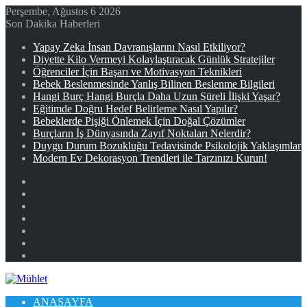
Perşembe, Ağustos 6 2026
Son Dakika Haberleri
Yapay Zeka İnsan Davranışlarını Nasıl Etkiliyor?
Diyette Kilo Vermeyi Kolaylaştıracak Günlük Stratejiler
Öğrenciler İçin Başarı ve Motivasyon Teknikleri
Bebek Beslenmesinde Yanlış Bilinen Beslenme Bilgileri
Hangi Burç Hangi Burçla Daha Uzun Süreli İlişki Yaşar?
Eğitimde Doğru Hedef Belirleme Nasıl Yapılır?
Bebeklerde Pişiği Önlemek İçin Doğal Çözümler
Burçların İş Dünyasında Zayıf Noktaları Nelerdir?
Duygu Durum Bozukluğu Tedavisinde Psikolojik Yaklaşımlar
Modern Ev Dekorasyon Trendleri ile Tarzınızı Kurun!
Facebook
X
YouTube
Instagram
Kayıt
Ol
Rastgele
Makale
Kenar
Bölmesi
ANASAYFA