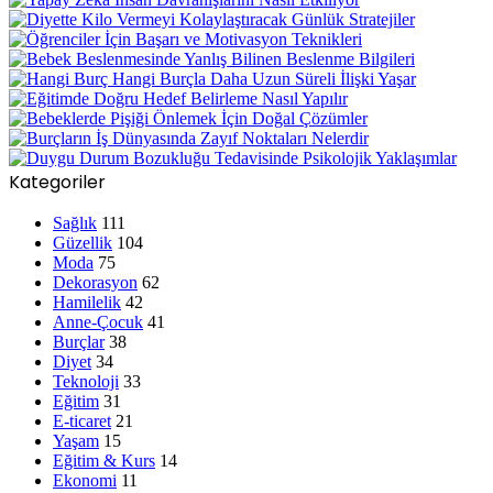
Kategoriler
Sağlık
111
Güzellik
104
Moda
75
Dekorasyon
62
Hamilelik
42
Anne-Çocuk
41
Burçlar
38
Diyet
34
Teknoloji
33
Eğitim
31
E-ticaret
21
Yaşam
15
Eğitim & Kurs
14
Ekonomi
11