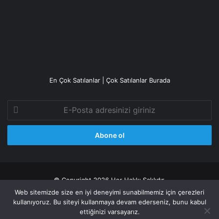
En Çok Satılanlar | Çok Satılanlar Burada
E-
Posta
adresinizi
giriniz
© Copyright 2026 Her Hakkı Saklıdır.
Web sitemizde size en iyi deneyimi sunabilmemiz için çerezleri
Gizlilik politikası
kullanıyoruz. Bu siteyi kullanmaya devam ederseniz, bunu kabul
ettiğinizi varsayarız.