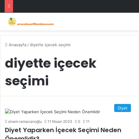
Anasayfa
/
diyette içecek seçimi
diyette içecek
seçimi
Diyet
sinem ramazanoğlu
11 Nisan 2023
0
11
Diyet Yaparken İçecek Seçimi Neden
Önemlidir?