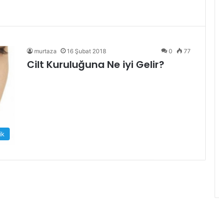
murtaza
16 Şubat 2018
0
77
Cilt Kuruluğuna Ne iyi Gelir?
ik