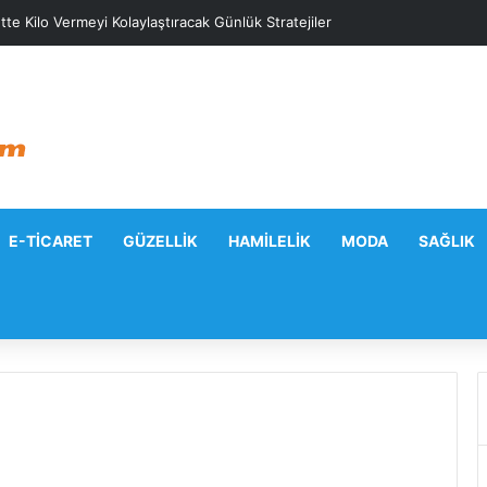
tte Kilo Vermeyi Kolaylaştıracak Günlük Stratejiler
E-TICARET
GÜZELLIK
HAMILELIK
MODA
SAĞLIK