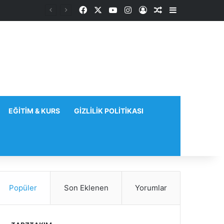
Facebook
X
YouTube
Instagram
Kayıt Ol
Rastgele Makale
Kenar Bölme
EĞITIM & KURS
GIZLILIK POLITIKASI
Popüler
Son Eklenen
Yorumlar