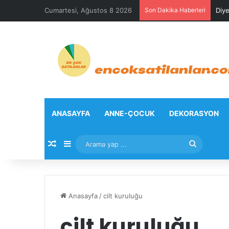
Cumartesi, Ağustos 8 2026
Son Dakika Haberleri
Diye
ANASAYFA
ANNE-ÇOCUK
DEKORASYON
Rastgele Makale
Kenar Bölmesi
Arama
yap
...
Anasayfa
/
cilt kuruluğu
cilt kuruluğu