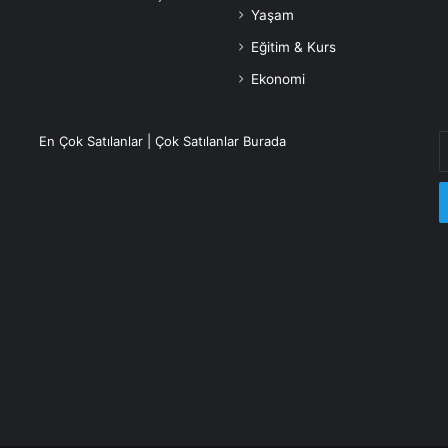
Yaşam
Eğitim & Kurs
Ekonomi
E
En Çok Satılanlar | Çok Satılanlar Burada
P
a
g