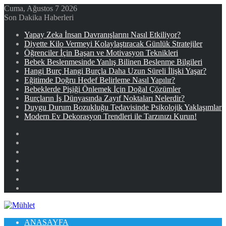
Cuma, Ağustos 7 2026
Son Dakika Haberleri
Yapay Zeka İnsan Davranışlarını Nasıl Etkiliyor?
Diyette Kilo Vermeyi Kolaylaştıracak Günlük Stratejiler
Öğrenciler İçin Başarı ve Motivasyon Teknikleri
Bebek Beslenmesinde Yanlış Bilinen Beslenme Bilgileri
Hangi Burç Hangi Burçla Daha Uzun Süreli İlişki Yaşar?
Eğitimde Doğru Hedef Belirleme Nasıl Yapılır?
Bebeklerde Pişiği Önlemek İçin Doğal Çözümler
Burçların İş Dünyasında Zayıf Noktaları Nelerdir?
Duygu Durum Bozukluğu Tedavisinde Psikolojik Yaklaşımlar
Modern Ev Dekorasyon Trendleri ile Tarzınızı Kurun!
Facebook
X
YouTube
Instagram
Kayıt
Ol
Rastgele
Makale
Kenar
Bölmesi
ANASAYFA