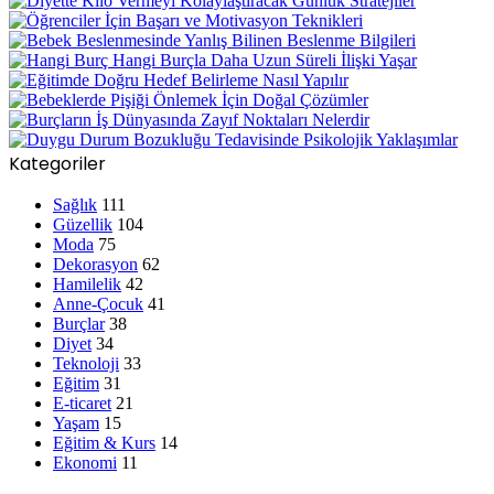
Kategoriler
Sağlık
111
Güzellik
104
Moda
75
Dekorasyon
62
Hamilelik
42
Anne-Çocuk
41
Burçlar
38
Diyet
34
Teknoloji
33
Eğitim
31
E-ticaret
21
Yaşam
15
Eğitim & Kurs
14
Ekonomi
11