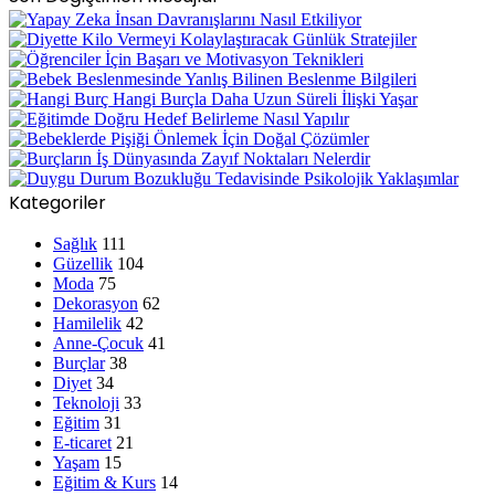
Kategoriler
Sağlık
111
Güzellik
104
Moda
75
Dekorasyon
62
Hamilelik
42
Anne-Çocuk
41
Burçlar
38
Diyet
34
Teknoloji
33
Eğitim
31
E-ticaret
21
Yaşam
15
Eğitim & Kurs
14