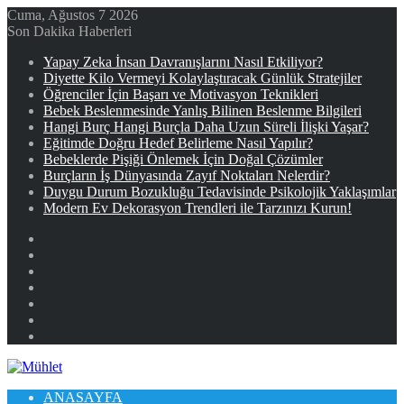
Cuma, Ağustos 7 2026
Son Dakika Haberleri
Yapay Zeka İnsan Davranışlarını Nasıl Etkiliyor?
Diyette Kilo Vermeyi Kolaylaştıracak Günlük Stratejiler
Öğrenciler İçin Başarı ve Motivasyon Teknikleri
Bebek Beslenmesinde Yanlış Bilinen Beslenme Bilgileri
Hangi Burç Hangi Burçla Daha Uzun Süreli İlişki Yaşar?
Eğitimde Doğru Hedef Belirleme Nasıl Yapılır?
Bebeklerde Pişiği Önlemek İçin Doğal Çözümler
Burçların İş Dünyasında Zayıf Noktaları Nelerdir?
Duygu Durum Bozukluğu Tedavisinde Psikolojik Yaklaşımlar
Modern Ev Dekorasyon Trendleri ile Tarzınızı Kurun!
Facebook
X
YouTube
Instagram
Kayıt
Ol
Rastgele
Makale
Kenar
Bölmesi
ANASAYFA