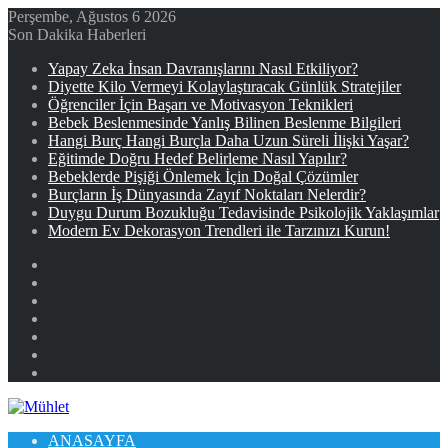
Perşembe, Ağustos 6 2026
Son Dakika Haberleri
Yapay Zeka İnsan Davranışlarını Nasıl Etkiliyor?
Diyette Kilo Vermeyi Kolaylaştıracak Günlük Stratejiler
Öğrenciler İçin Başarı ve Motivasyon Teknikleri
Bebek Beslenmesinde Yanlış Bilinen Beslenme Bilgileri
Hangi Burç Hangi Burçla Daha Uzun Süreli İlişki Yaşar?
Eğitimde Doğru Hedef Belirleme Nasıl Yapılır?
Bebeklerde Pişiği Önlemek İçin Doğal Çözümler
Burçların İş Dünyasında Zayıf Noktaları Nelerdir?
Duygu Durum Bozukluğu Tedavisinde Psikolojik Yaklaşımlar
Modern Ev Dekorasyon Trendleri ile Tarzınızı Kurun!
Facebook
X
YouTube
Instagram
Kayıt
Ol
Rastgele
Makale
Kenar
Bölmesi
ANASAYFA