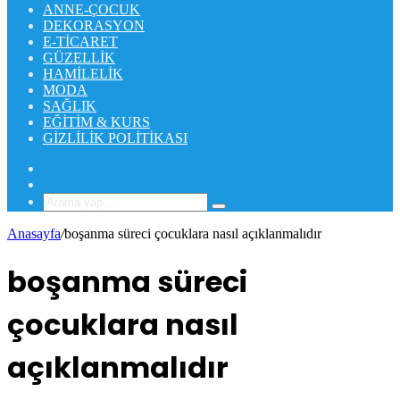
ANNE-ÇOCUK
DEKORASYON
E-TICARET
GÜZELLIK
HAMILELIK
MODA
SAĞLIK
EĞITIM & KURS
GIZLILIK POLITIKASI
Rastgele
Makale
Kenar
Bölmesi
Arama
yap
Anasayfa
/
boşanma süreci çocuklara nasıl açıklanmalıdır
...
boşanma süreci
çocuklara nasıl
açıklanmalıdır