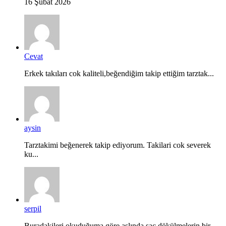
16 Şubat 2026
Cevat
Erkek takıları cok kaliteli,beğendiğim takip ettiğim tarztak...
aysin
Tarztakimi beğenerek takip ediyorum. Takilari cok severek
ku...
serpil
Buradakileri okuduğuma göre aslında saç dökülmelerin bir