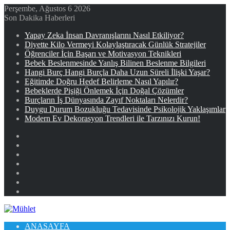
Perşembe, Ağustos 6 2026
Son Dakika Haberleri
Yapay Zeka İnsan Davranışlarını Nasıl Etkiliyor?
Diyette Kilo Vermeyi Kolaylaştıracak Günlük Stratejiler
Öğrenciler İçin Başarı ve Motivasyon Teknikleri
Bebek Beslenmesinde Yanlış Bilinen Beslenme Bilgileri
Hangi Burç Hangi Burçla Daha Uzun Süreli İlişki Yaşar?
Eğitimde Doğru Hedef Belirleme Nasıl Yapılır?
Bebeklerde Pişiği Önlemek İçin Doğal Çözümler
Burçların İş Dünyasında Zayıf Noktaları Nelerdir?
Duygu Durum Bozukluğu Tedavisinde Psikolojik Yaklaşımlar
Modern Ev Dekorasyon Trendleri ile Tarzınızı Kurun!
Facebook
X
YouTube
Instagram
Kayıt
Ol
Rastgele
Makale
Kenar
Bölmesi
ANASAYFA