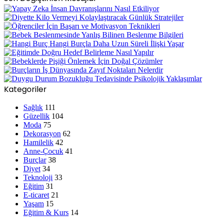
Kategoriler
Sağlık
111
Güzellik
104
Moda
75
Dekorasyon
62
Hamilelik
42
Anne-Çocuk
41
Burçlar
38
Diyet
34
Teknoloji
33
Eğitim
31
E-ticaret
21
Yaşam
15
Eğitim & Kurs
14