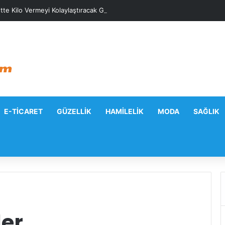
tte Kilo Vermeyi Kolaylaştıracak Günlük Stratejiler
E-TICARET
GÜZELLIK
HAMILELIK
MODA
SAĞLIK
ler