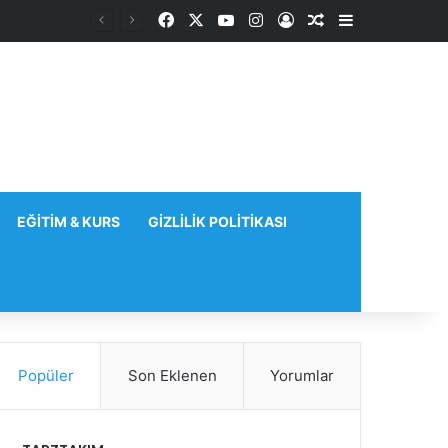
Facebook
X
YouTube
Instagram
Kayıt Ol
Rastgele Makale
Kenar Bölme
EĞITIM & KURS
GIZLILIK POLITIKASI
Popüler
Son Eklenen
Yorumlar