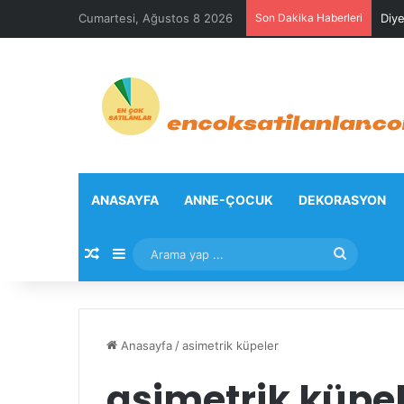
Cumartesi, Ağustos 8 2026
Son Dakika Haberleri
Diye
ANASAYFA
ANNE-ÇOCUK
DEKORASYON
Rastgele Makale
Kenar Bölmesi
Arama
yap
...
Anasayfa
/
asimetrik küpeler
asimetrik küpe