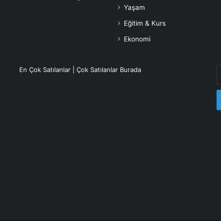
Yaşam
Eğitim & Kurs
Ekonomi
E
En Çok Satılanlar | Çok Satılanlar Burada
P
a
g