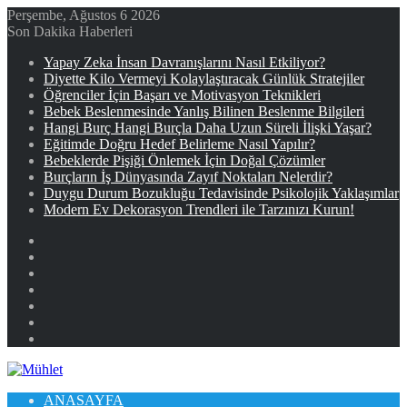
Perşembe, Ağustos 6 2026
Son Dakika Haberleri
Yapay Zeka İnsan Davranışlarını Nasıl Etkiliyor?
Diyette Kilo Vermeyi Kolaylaştıracak Günlük Stratejiler
Öğrenciler İçin Başarı ve Motivasyon Teknikleri
Bebek Beslenmesinde Yanlış Bilinen Beslenme Bilgileri
Hangi Burç Hangi Burçla Daha Uzun Süreli İlişki Yaşar?
Eğitimde Doğru Hedef Belirleme Nasıl Yapılır?
Bebeklerde Pişiği Önlemek İçin Doğal Çözümler
Burçların İş Dünyasında Zayıf Noktaları Nelerdir?
Duygu Durum Bozukluğu Tedavisinde Psikolojik Yaklaşımlar
Modern Ev Dekorasyon Trendleri ile Tarzınızı Kurun!
Facebook
X
YouTube
Instagram
Kayıt
Ol
Rastgele
Makale
Kenar
Bölmesi
ANASAYFA