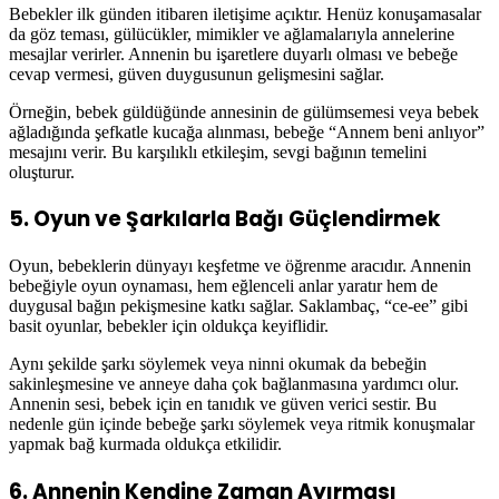
Bebekler ilk günden itibaren iletişime açıktır. Henüz konuşamasalar
da göz teması, gülücükler, mimikler ve ağlamalarıyla annelerine
mesajlar verirler. Annenin bu işaretlere duyarlı olması ve bebeğe
cevap vermesi, güven duygusunun gelişmesini sağlar.
Örneğin, bebek güldüğünde annesinin de gülümsemesi veya bebek
ağladığında şefkatle kucağa alınması, bebeğe “Annem beni anlıyor”
mesajını verir. Bu karşılıklı etkileşim, sevgi bağının temelini
oluşturur.
5. Oyun ve Şarkılarla Bağı Güçlendirmek
Oyun, bebeklerin dünyayı keşfetme ve öğrenme aracıdır. Annenin
bebeğiyle oyun oynaması, hem eğlenceli anlar yaratır hem de
duygusal bağın pekişmesine katkı sağlar. Saklambaç, “ce-ee” gibi
basit oyunlar, bebekler için oldukça keyiflidir.
Aynı şekilde şarkı söylemek veya ninni okumak da bebeğin
sakinleşmesine ve anneye daha çok bağlanmasına yardımcı olur.
Annenin sesi, bebek için en tanıdık ve güven verici sestir. Bu
nedenle gün içinde bebeğe şarkı söylemek veya ritmik konuşmalar
yapmak bağ kurmada oldukça etkilidir.
6. Annenin Kendine Zaman Ayırması