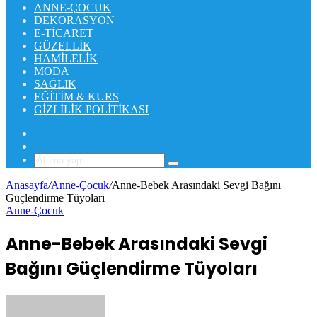
ANNE-ÇOCUK
DEKORASYON
E-TICARET
GÜZELLIK
HAMILELIK
MODA
SAĞLIK
EĞITIM & KURS
GIZLILIK POLITIKASI
Rastgele
Makale
Kenar
Bölmesi
Arama
yap
Anasayfa
/
Anne-Çocuk
/
Anne-Bebek Arasındaki Sevgi Bağını
...
Güçlendirme Tüyoları
Anne-Çocuk
Anne-Bebek Arasındaki Sevgi
Bağını Güçlendirme Tüyoları
Bir
e-