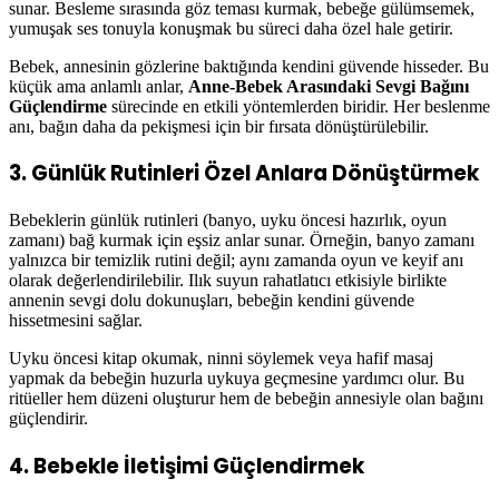
sunar. Besleme sırasında göz teması kurmak, bebeğe gülümsemek,
yumuşak ses tonuyla konuşmak bu süreci daha özel hale getirir.
Bebek, annesinin gözlerine baktığında kendini güvende hisseder. Bu
küçük ama anlamlı anlar,
Anne-Bebek Arasındaki Sevgi Bağını
Güçlendirme
sürecinde en etkili yöntemlerden biridir. Her beslenme
anı, bağın daha da pekişmesi için bir fırsata dönüştürülebilir.
3. Günlük Rutinleri Özel Anlara Dönüştürmek
Bebeklerin günlük rutinleri (banyo, uyku öncesi hazırlık, oyun
zamanı) bağ kurmak için eşsiz anlar sunar. Örneğin, banyo zamanı
yalnızca bir temizlik rutini değil; aynı zamanda oyun ve keyif anı
olarak değerlendirilebilir. Ilık suyun rahatlatıcı etkisiyle birlikte
annenin sevgi dolu dokunuşları, bebeğin kendini güvende
hissetmesini sağlar.
Uyku öncesi kitap okumak, ninni söylemek veya hafif masaj
yapmak da bebeğin huzurla uykuya geçmesine yardımcı olur. Bu
ritüeller hem düzeni oluşturur hem de bebeğin annesiyle olan bağını
güçlendirir.
4. Bebekle İletişimi Güçlendirmek