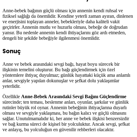
Anne-bebek bağının güçlü olması için annenin kendi ruhsal ve
fiziksel sağlığı da önemlidir. Kendine yeterli zaman ayıran, dinlenen
ve enerjisini toplayan anneler, bebekleriyle daha kaliteli vakit
geçirirler. Annenin mutlu ve huzurlu olması, bebeğe de doğrudan
yansır. Bu nedenle annenin kendi ihtiyaçlarını göz ardı etmeden,
dengeli bir şekilde bebeğiyle ilgilenmesi önemlidir.
Sonuç
Anne ve bebek arasındaki sevgi bağı, hayat boyu sürecek bir
ilişkinin temelini oluşturur. Bu bağı güçlendirmek için özel
yöntemlere ihtiyaç duyulmaz; günlük hayattaki küçük ama anlamlı
anlar, sevgiyle yapılan dokunuşlar ve şefkat dolu yaklaşımlar
yeterlidir.
Özellikle
Anne-Bebek Arasındaki Sevgi Bağını Güçlendirme
sürecinde; ten teması, beslenme anları, oyunlar, şarkılar ve günlük
rutinler büyük rol oynar. Annenin bebeğinin ihtiyaçlarına duyarlı
olması ve sevgiyle yaklaşması, bu bağın kalıcı ve güçlü olmasını
sağlar. Unutulmamalıdır ki, her anne ve bebek ilişkisi benzersizdir
ve bağ kurma süreci de kişisel bir yolculuktur. Ancak sevgi, şefkat
ve anlayış, bu yolculuğun en güvenilir rehberleri olacaktır.