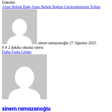
Etiketler
Anne Bebek Bağı
Anne Bebek Bağını Güçlendirmenin Yolları
Bir
e-
posta
göndermek
sinem ramazanoğlu
27 Ağustos 2025
0
8
2 dakika okuma süresi
Daha Fazla Göster
sinem ramazanoğlu