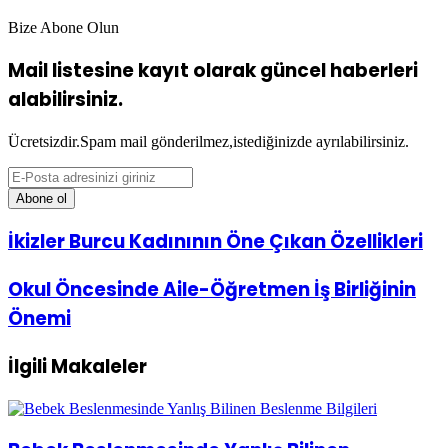
Bize Abone Olun
Mail listesine kayıt olarak güncel haberleri
alabilirsiniz.
Ücretsizdir.Spam mail gönderilmez,istediğinizde ayrılabilirsiniz.
E-
Posta
adresinizi
giriniz
İkizler
İkizler Burcu Kadınının Öne Çıkan Özellikleri
Burcu
Kadınının
Okul
Okul Öncesinde Aile-Öğretmen İş Birliğinin
Öne
Öncesinde
Çıkan
Önemi
Aile-
Özellikleri
Öğretmen
İş
İlgili Makaleler
Birliğinin
Önemi