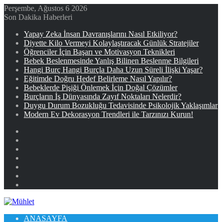
Perşembe, Ağustos 6 2026
Son Dakika Haberleri
Yapay Zeka İnsan Davranışlarını Nasıl Etkiliyor?
Diyette Kilo Vermeyi Kolaylaştıracak Günlük Stratejiler
Öğrenciler İçin Başarı ve Motivasyon Teknikleri
Bebek Beslenmesinde Yanlış Bilinen Beslenme Bilgileri
Hangi Burç Hangi Burçla Daha Uzun Süreli İlişki Yaşar?
Eğitimde Doğru Hedef Belirleme Nasıl Yapılır?
Bebeklerde Pişiği Önlemek İçin Doğal Çözümler
Burçların İş Dünyasında Zayıf Noktaları Nelerdir?
Duygu Durum Bozukluğu Tedavisinde Psikolojik Yaklaşımlar
Modern Ev Dekorasyon Trendleri ile Tarzınızı Kurun!
Facebook
X
YouTube
Instagram
Kayıt
Ol
Rastgele
Makale
Kenar
Bölmesi
ANASAYFA