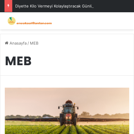
Diyette Kilo Vermeyi Kolaylaştıracak Günlük Stratejiler
Anasayfa
/
MEB
MEB