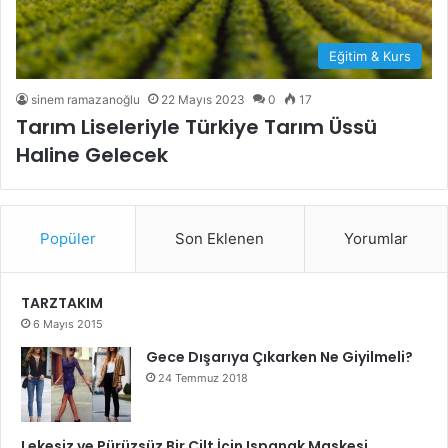
Eğitim & Kurs
sinem ramazanoğlu
22 Mayıs 2023
0
17
Tarım Liseleriyle Türkiye Tarım Üssü
Haline Gelecek
Popüler
Son Eklenen
Yorumlar
TARZTAKIM
6 Mayıs 2015
Gece Dışarıya Çıkarken Ne Giyilmeli?
24 Temmuz 2018
Lekesiz ve Pürüzsüz Bir Cilt İçin Ispanak Maskesi