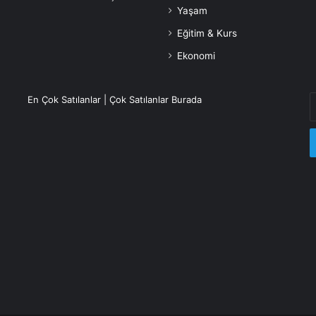
Yaşam
Eğitim & Kurs
Ekonomi
E
En Çok Satılanlar | Çok Satılanlar Burada
P
a
g