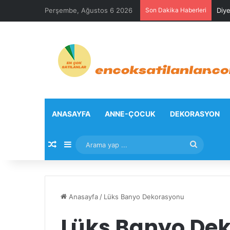
Perşembe, Ağustos 6 2026
Son Dakika Haberleri
Diye
ANASAYFA
ANNE-ÇOCUK
DEKORASYON
Rastgele Makale
Kenar Bölmesi
Arama
yap
...
Anasayfa
/
Lüks Banyo Dekorasyonu
Lüks Banyo De