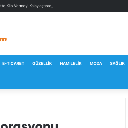
tte Kilo Vermeyi Kolaylaştıracak Günlük Stratejiler
E-TICARET
GÜZELLIK
HAMILELIK
MODA
SAĞLIK
korasyonu