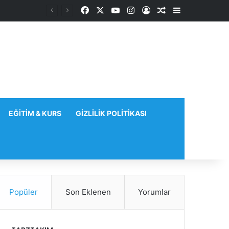
Facebook
X
YouTube
Instagram
Kayıt Ol
Rastgele Makale
Kenar Bölme
EĞITIM & KURS
GIZLILIK POLITIKASI
Popüler
Son Eklenen
Yorumlar