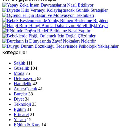
Kategoriler
Sağlık
111
Güzellik
104
Moda
75
Dekorasyon
62
Hamilelik
42
Anne-Çocuk
41
Burçlar
38
Diyet
34
Teknoloji
33
Eğitim
31
E-ticaret
21
Yaşam
15
Eğitim & Kurs
14