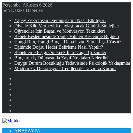
Perşembe, Ağustos 6 2026
Son Dakika Haberleri
Yapay Zeka İnsan Davranışlarını Nasıl Etkiliyor?
Diyette Kilo Vermeyi Kolaylaştıracak Günlük Stratejiler
Öğrenciler İçin Başarı ve Motivasyon Teknikleri
Bebek Beslenmesinde Yanlış Bilinen Beslenme Bilgileri
Hangi Burç Hangi Burçla Daha Uzun Süreli İlişki Yaşar?
Eğitimde Doğru Hedef Belirleme Nasıl Yapılır?
Bebeklerde Pişiği Önlemek İçin Doğal Çözümler
Burçların İş Dünyasında Zayıf Noktaları Nelerdir?
Duygu Durum Bozukluğu Tedavisinde Psikolojik Yaklaşımlar
Modern Ev Dekorasyon Trendleri ile Tarzınızı Kurun!
Facebook
X
YouTube
Instagram
Kayıt
Ol
Rastgele
Makale
Kenar
Bölmesi
ANASAYFA