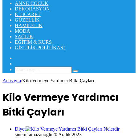
ANNE-ÇOCUK
DEKORASYON
E-TICARET
GÜZELLIK
HAMILELIK
MODA
SAĞLIK
EĞITIM & KURS
GIZLILIK POLITIKASI
Rastgele
Makale
Kenar
Bölmesi
Arama
yap
Anasayfa
/
Kilo Vermeye Yardımcı Bitki Çayları
...
Kilo Vermeye Yardımcı
Bitki Çayları
Diyet
sinem ramazanoğlu
20 Aralık 2023