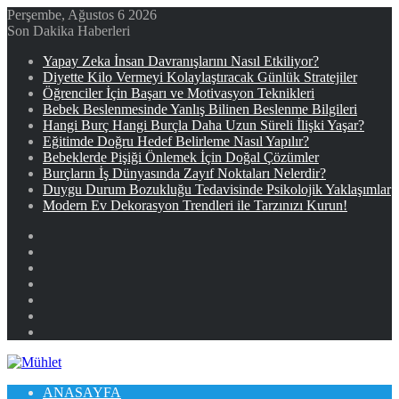
Perşembe, Ağustos 6 2026
Son Dakika Haberleri
Yapay Zeka İnsan Davranışlarını Nasıl Etkiliyor?
Diyette Kilo Vermeyi Kolaylaştıracak Günlük Stratejiler
Öğrenciler İçin Başarı ve Motivasyon Teknikleri
Bebek Beslenmesinde Yanlış Bilinen Beslenme Bilgileri
Hangi Burç Hangi Burçla Daha Uzun Süreli İlişki Yaşar?
Eğitimde Doğru Hedef Belirleme Nasıl Yapılır?
Bebeklerde Pişiği Önlemek İçin Doğal Çözümler
Burçların İş Dünyasında Zayıf Noktaları Nelerdir?
Duygu Durum Bozukluğu Tedavisinde Psikolojik Yaklaşımlar
Modern Ev Dekorasyon Trendleri ile Tarzınızı Kurun!
Facebook
X
YouTube
Instagram
Kayıt
Ol
Rastgele
Makale
Kenar
Bölmesi
ANASAYFA