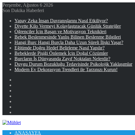
Perşembe, Ağustos 6 2026
Son Dakika Haberleri
Yapay Zeka İnsan Davranışlarını Nasıl Etkiliyor?
Diyette Kilo Vermeyi Kolaylaştıracak Günlük Stratejiler
Öğrenciler İçin Başarı ve Motivasyon Teknikleri
Bebek Beslenmesinde Yanlış Bilinen Beslenme Bilgileri
Hangi Burç Hangi Burçla Daha Uzun Süreli İlişki Yaşar?
Eğitimde Doğru Hedef Belirleme Nasıl Yapılır?
Bebeklerde Pişiği Önlemek İçin Doğal Çözümler
Burçların İş Dünyasında Zayıf Noktaları Nelerdir?
Duygu Durum Bozukluğu Tedavisinde Psikolojik Yaklaşımlar
Modern Ev Dekorasyon Trendleri ile Tarzınızı Kurun!
Facebook
X
YouTube
Instagram
Kayıt
Ol
Rastgele
Makale
Kenar
Bölmesi
ANASAYFA