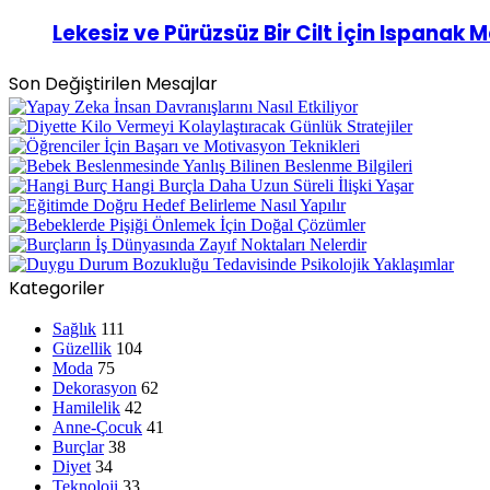
Lekesiz ve Pürüzsüz Bir Cilt İçin Ispanak 
Son Değiştirilen Mesajlar
Kategoriler
Sağlık
111
Güzellik
104
Moda
75
Dekorasyon
62
Hamilelik
42
Anne-Çocuk
41
Burçlar
38
Diyet
34
Teknoloji
33