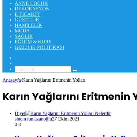
ANNE-ÇOCUK
DEKORASYON
E-TICARET
GÜZELLIK
HAMILELIK
MODA
SAĞLIK
EĞITIM & KURS
GIZLILIK POLITIKASI
Rastgele
Makale
Kenar
Bölmesi
Arama
yap
Anasayfa
/
Karın Yağlarını Eritmenin Yolları
...
Karın Yağlarını Eritmenin Y
Diyet
sinem ramazanoğlu
27 Ekim 2021
0
8