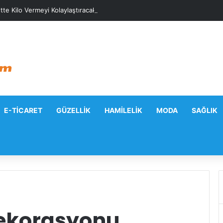
tte Kilo Vermeyi Kolaylaştıracak Günlük Stratejiler
E-TICARET
GÜZELLIK
HAMILELIK
MODA
SAĞLIK
dekorasyonu