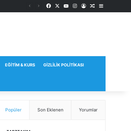
Facebook
X
YouTube
Instagram
Kayıt Ol
Rastgele Makale
Kenar Bölme
EĞITIM & KURS
GIZLILIK POLITIKASI
Popüler
Son Eklenen
Yorumlar