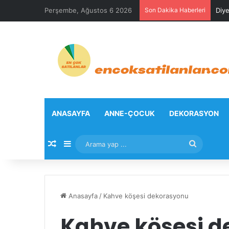
Perşembe, Ağustos 6 2026
Son Dakika Haberleri
Diye
ANASAYFA
ANNE-ÇOCUK
DEKORASYON
Rastgele Makale
Kenar Bölmesi
Arama
yap
...
Anasayfa
/
Kahve köşesi dekorasyonu
Kahve köşesi 