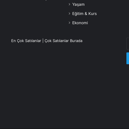
Yaşam
Eğitim & Kurs
Ekonomi
E
En Çok Satılanlar | Çok Satılanlar Burada
P
a
g