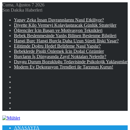
Cuma, Ağustos 7 2026
Son Dakika Haberleri
Yapay Zeka İnsan Davranışlarını Nasıl Etkiliyor?
Diyette Kilo Vermeyi Kolaylaştıracak Günlük Stratejiler
Öğrenciler İçin Başarı ve Motivasyon Teknikleri
Bebek Beslenmesinde Yanlış Bilinen Beslenme Bilgileri
Hangi Burç Hangi Burçla Daha Uzun Süreli İlişki Yaşar?
Eğitimde Doğru Hedef Belirleme Nasıl Yapılır?
Bebeklerde Pişiği Önlemek İçin Doğal Çözümler
Burçların İş Dünyasında Zayıf Noktaları Nelerdir?
Duygu Durum Bozukluğu Tedavisinde Psikolojik Yaklaşımlar
Modern Ev Dekorasyon Trendleri ile Tarzınızı Kurun!
Facebook
X
YouTube
Instagram
Kayıt
Ol
Rastgele
Makale
Kenar
Bölmesi
ANASAYFA