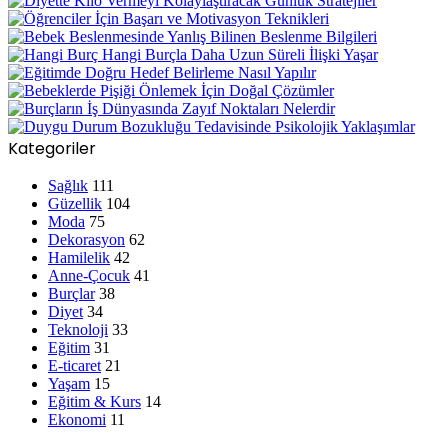
Kategoriler
Sağlık
111
Güzellik
104
Moda
75
Dekorasyon
62
Hamilelik
42
Anne-Çocuk
41
Burçlar
38
Diyet
34
Teknoloji
33
Eğitim
31
E-ticaret
21
Yaşam
15
Eğitim & Kurs
14
Ekonomi
11