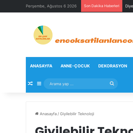
Perşembe, Ağustos 6 2026
Son Dakika Haberleri
Diye
ANASAYFA
ANNE-ÇOCUK
DEKORASYON
Rastgele Makale
Kenar Bölmesi
Arama
yap
...
Anasayfa
/
Giyilebilir Teknoloji
Giyilebilir Tekno