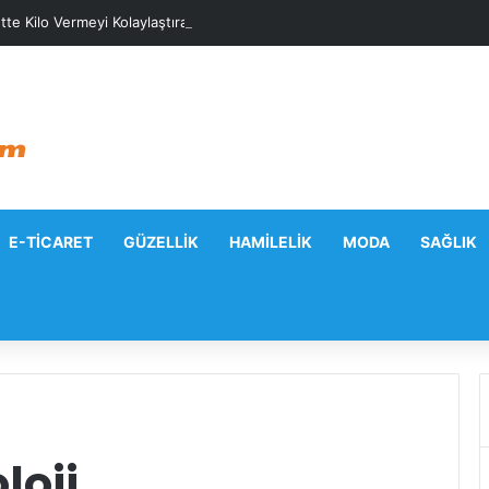
tte Kilo Vermeyi Kolaylaştıracak Günlük Stratejiler
E-TICARET
GÜZELLIK
HAMILELIK
MODA
SAĞLIK
loji