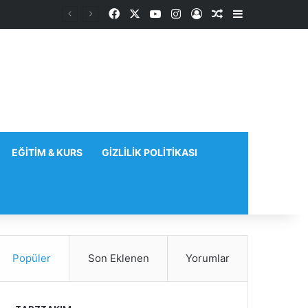
Facebook
X
YouTube
Instagram
Kayıt Ol
Rastgele Makale
Kenar Bölme
EĞITIM & KURS
GIZLILIK POLITIKASI
Popüler
Son Eklenen
Yorumlar