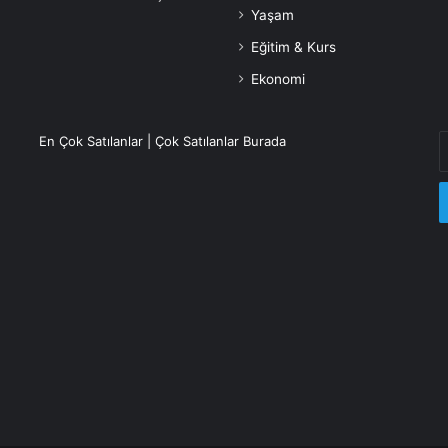
Yaşam
Eğitim & Kurs
Ekonomi
E
En Çok Satılanlar | Çok Satılanlar Burada
P
a
g