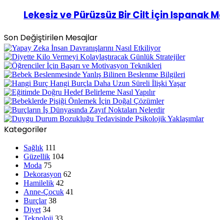
Lekesiz ve Pürüzsüz Bir Cilt İçin Ispanak 
Son Değiştirilen Mesajlar
Kategoriler
Sağlık
111
Güzellik
104
Moda
75
Dekorasyon
62
Hamilelik
42
Anne-Çocuk
41
Burçlar
38
Diyet
34
Teknoloji
33