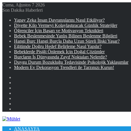
Cuma, Ağustos 7 2026
Son Dakika Haberleri
Yapay Zeka İnsan Davranışlarını Nasıl Etkiliyor?
Diyette Kilo Vermeyi Kolaylaştıracak Günlük Stratejiler
Öğrenciler İçin Başarı ve Motivasyon Teknikleri
Bebek Beslenmesinde Yanlış Bilinen Beslenme Bilgileri
Hangi Burç Hangi Burçla Daha Uzun Süreli İlişki Yaşar?
Eğitimde Doğru Hedef Belirleme Nasıl Yapılır?
Bebeklerde Pişiği Önlemek İçin Doğal Çözümler
Burçların İş Dünyasında Zayıf Noktaları Nelerdir?
Duygu Durum Bozukluğu Tedavisinde Psikolojik Yaklaşımlar
Modern Ev Dekorasyon Trendleri ile Tarzınızı Kurun!
Facebook
X
YouTube
Instagram
Kayıt
Ol
Rastgele
Makale
Kenar
Bölmesi
ANASAYFA