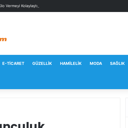
ilo Vermeyi Kolaylaştıracak Günlük Stratejiler
E-TICARET
GÜZELLIK
HAMILELIK
MODA
SAĞLIK
unculuk