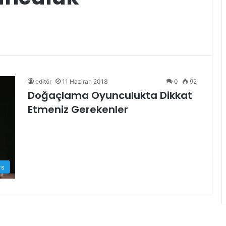
editör
11 Haziran 2018
0
92
Doğaçlama Oyunculukta Dikkat
Etmeniz Gerekenler
rs