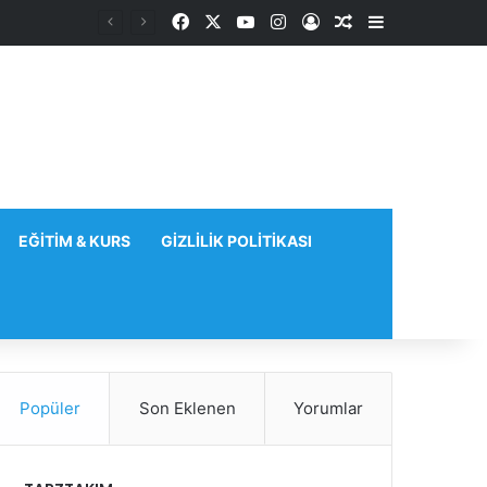
Facebook
X
YouTube
Instagram
Kayıt Ol
Rastgele Makale
Kenar Bölme
EĞITIM & KURS
GIZLILIK POLITIKASI
Popüler
Son Eklenen
Yorumlar