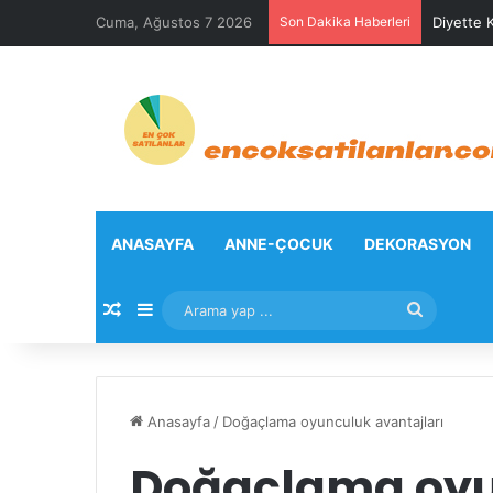
Cuma, Ağustos 7 2026
Son Dakika Haberleri
Diyette K
ANASAYFA
ANNE-ÇOCUK
DEKORASYON
Rastgele Makale
Kenar Bölmesi
Arama
yap
...
Anasayfa
/
Doğaçlama oyunculuk avantajları
Doğaçlama oy