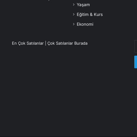
Yaşam
Eğitim & Kurs
Ekonomi
E
En Çok Satılanlar | Çok Satılanlar Burada
P
a
g