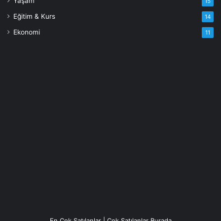
Yaşam
15
Eğitim & Kurs
14
Ekonomi
11
En Çok Satılanlar | Çok Satılanlar Burada