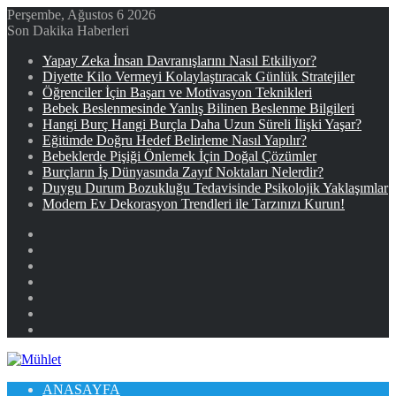
Perşembe, Ağustos 6 2026
Son Dakika Haberleri
Yapay Zeka İnsan Davranışlarını Nasıl Etkiliyor?
Diyette Kilo Vermeyi Kolaylaştıracak Günlük Stratejiler
Öğrenciler İçin Başarı ve Motivasyon Teknikleri
Bebek Beslenmesinde Yanlış Bilinen Beslenme Bilgileri
Hangi Burç Hangi Burçla Daha Uzun Süreli İlişki Yaşar?
Eğitimde Doğru Hedef Belirleme Nasıl Yapılır?
Bebeklerde Pişiği Önlemek İçin Doğal Çözümler
Burçların İş Dünyasında Zayıf Noktaları Nelerdir?
Duygu Durum Bozukluğu Tedavisinde Psikolojik Yaklaşımlar
Modern Ev Dekorasyon Trendleri ile Tarzınızı Kurun!
Facebook
X
YouTube
Instagram
Kayıt
Ol
Rastgele
Makale
Kenar
Bölmesi
ANASAYFA