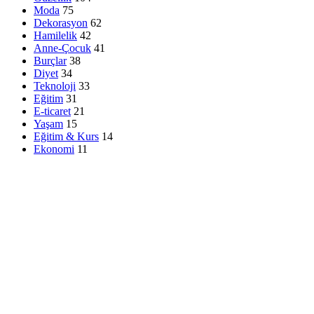
Moda
75
Dekorasyon
62
Hamilelik
42
Anne-Çocuk
41
Burçlar
38
Diyet
34
Teknoloji
33
Eğitim
31
E-ticaret
21
Yaşam
15
Eğitim & Kurs
14
Ekonomi
11