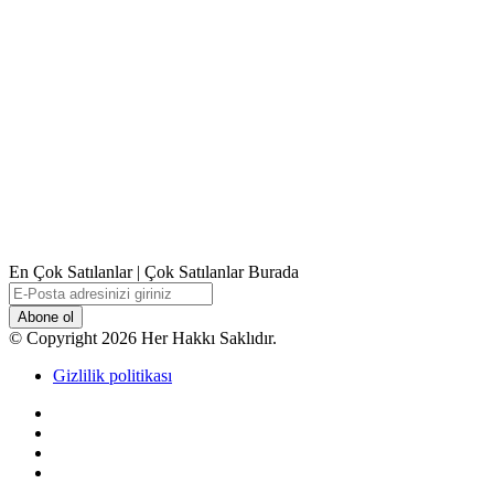
En Çok Satılanlar | Çok Satılanlar Burada
E-
Posta
adresinizi
© Copyright 2026 Her Hakkı Saklıdır.
giriniz
Gizlilik politikası
Facebook
X
YouTube
Instagram