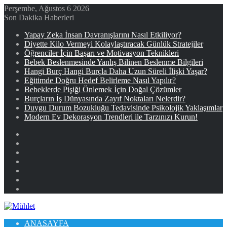
Perşembe, Ağustos 6 2026
Son Dakika Haberleri
Yapay Zeka İnsan Davranışlarını Nasıl Etkiliyor?
Diyette Kilo Vermeyi Kolaylaştıracak Günlük Stratejiler
Öğrenciler İçin Başarı ve Motivasyon Teknikleri
Bebek Beslenmesinde Yanlış Bilinen Beslenme Bilgileri
Hangi Burç Hangi Burçla Daha Uzun Süreli İlişki Yaşar?
Eğitimde Doğru Hedef Belirleme Nasıl Yapılır?
Bebeklerde Pişiği Önlemek İçin Doğal Çözümler
Burçların İş Dünyasında Zayıf Noktaları Nelerdir?
Duygu Durum Bozukluğu Tedavisinde Psikolojik Yaklaşımlar
Modern Ev Dekorasyon Trendleri ile Tarzınızı Kurun!
Facebook
X
YouTube
Instagram
Kayıt
Ol
Rastgele
Makale
Kenar
Bölmesi
ANASAYFA