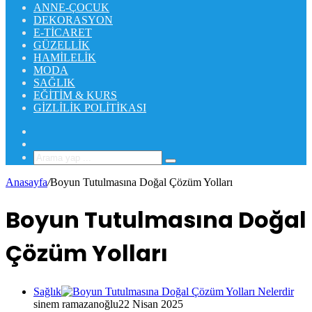
ANNE-ÇOCUK
DEKORASYON
E-TICARET
GÜZELLIK
HAMILELIK
MODA
SAĞLIK
EĞITIM & KURS
GIZLILIK POLITIKASI
Rastgele
Makale
Kenar
Bölmesi
Arama
yap
Anasayfa
/
Boyun Tutulmasına Doğal Çözüm Yolları
...
Boyun Tutulmasına Doğal
Çözüm Yolları
Sağlık
sinem ramazanoğlu
22 Nisan 2025