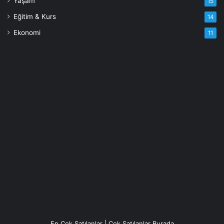
Yaşam
15
Eğitim & Kurs
14
Ekonomi
11
En Çok Satılanlar | Çok Satılanlar Burada