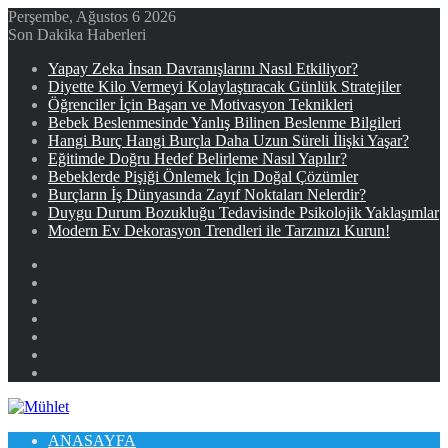
Perşembe, Ağustos 6 2026
Son Dakika Haberleri
Yapay Zeka İnsan Davranışlarını Nasıl Etkiliyor?
Diyette Kilo Vermeyi Kolaylaştıracak Günlük Stratejiler
Öğrenciler İçin Başarı ve Motivasyon Teknikleri
Bebek Beslenmesinde Yanlış Bilinen Beslenme Bilgileri
Hangi Burç Hangi Burçla Daha Uzun Süreli İlişki Yaşar?
Eğitimde Doğru Hedef Belirleme Nasıl Yapılır?
Bebeklerde Pişiği Önlemek İçin Doğal Çözümler
Burçların İş Dünyasında Zayıf Noktaları Nelerdir?
Duygu Durum Bozukluğu Tedavisinde Psikolojik Yaklaşımlar
Modern Ev Dekorasyon Trendleri ile Tarzınızı Kurun!
Facebook
X
YouTube
Instagram
Kayıt
Ol
Rastgele
Makale
Kenar
Bölmesi
ANASAYFA