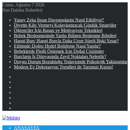
Cuma, Ağustos 7 2026
Son Dakika Haberleri
Yapay Zeka İnsan Davranışlarını Nasıl Etkiliyor?
Diyette Kilo Vermeyi Kolaylaştıracak Günlük Stratejiler
Öğrenciler İçin Başarı ve Motivasyon Teknikleri
Bebek Beslenmesinde Yanlış Bilinen Beslenme Bilgileri
Hangi Burç Hangi Burçla Daha Uzun Süreli İlişki Yaşar?
Eğitimde Doğru Hedef Belirleme Nasıl Yapılır?
Bebeklerde Pişiği Önlemek İçin Doğal Çözümler
Burçların İş Dünyasında Zayıf Noktaları Nelerdir?
Duygu Durum Bozukluğu Tedavisinde Psikolojik Yaklaşımlar
Modern Ev Dekorasyon Trendleri ile Tarzınızı Kurun!
Facebook
X
YouTube
Instagram
Kayıt
Ol
Rastgele
Makale
Kenar
Bölmesi
ANASAYFA