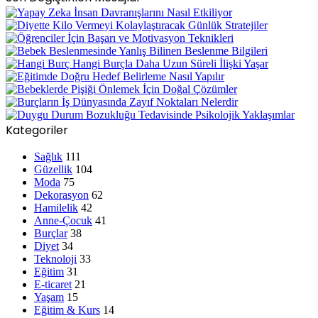
Kategoriler
Sağlık
111
Güzellik
104
Moda
75
Dekorasyon
62
Hamilelik
42
Anne-Çocuk
41
Burçlar
38
Diyet
34
Teknoloji
33
Eğitim
31
E-ticaret
21
Yaşam
15
Eğitim & Kurs
14